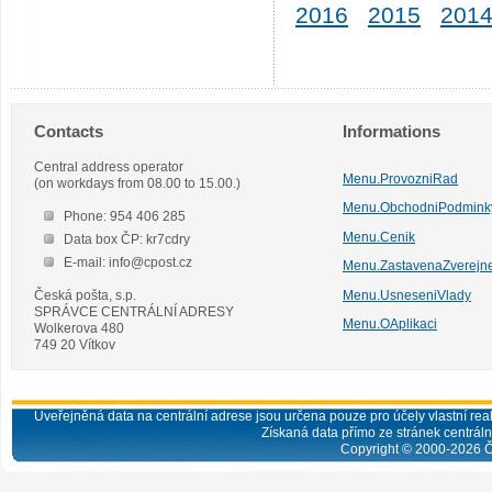
2016
2015
201
Contacts
Informations
Central address operator
Menu.ProvozniRad
(on workdays from 08.00 to 15.00.)
Menu.ObchodniPodmink
Phone: 954 406 285
Menu.Cenik
Data box ČP: kr7cdry
E-mail: info@cpost.cz
Menu.ZastavenaZverejn
Česká pošta, s.p.
Menu.UsneseniVlady
SPRÁVCE CENTRÁLNÍ ADRESY
Menu.OAplikaci
Wolkerova 480
749 20 Vítkov
Uveřejněná data na centrální adrese jsou určena pouze pro účely vlastní real
Získaná data přímo ze stránek centrální
Copyright © 2000-
2026
Č