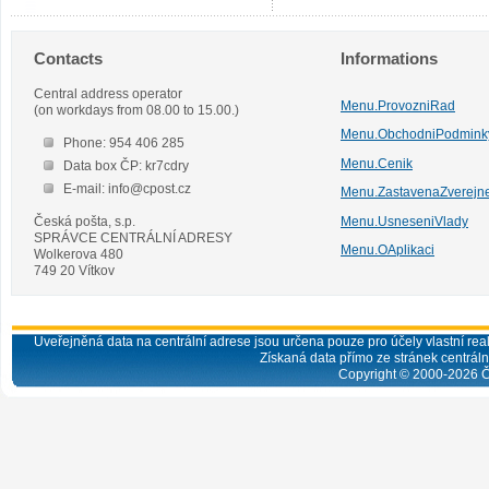
Contacts
Informations
Central address operator
Menu.ProvozniRad
(on workdays from 08.00 to 15.00.)
Menu.ObchodniPodmink
Phone: 954 406 285
Menu.Cenik
Data box ČP: kr7cdry
E-mail: info@cpost.cz
Menu.ZastavenaZverejn
Česká pošta, s.p.
Menu.UsneseniVlady
SPRÁVCE CENTRÁLNÍ ADRESY
Menu.OAplikaci
Wolkerova 480
749 20 Vítkov
Uveřejněná data na centrální adrese jsou určena pouze pro účely vlastní real
Získaná data přímo ze stránek centrální
Copyright © 2000-
2026
Č