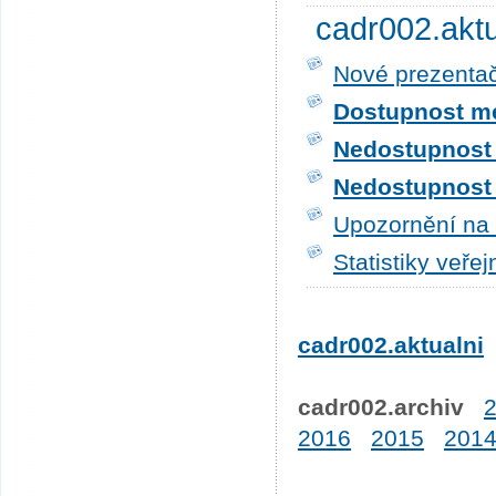
cadr002.akt
Nové prezentač
Dostupnost me
Nedostupnost t
Nedostupnost t
Upozornění na 
Statistiky veře
cadr002.aktualni
cadr002.archiv
2016
2015
201