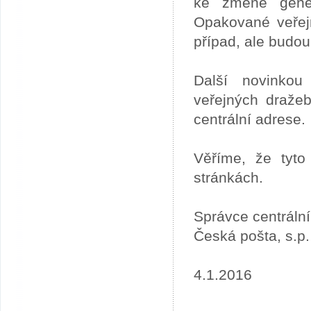
ke změně gener
Opakované veřej
případ, ale budou
Další novinkou
veřejných draže
centrální adrese.
Věříme, že tyto
stránkách.
Správce centráln
Česká pošta, s.p.
4.1.2016