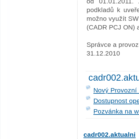
od 01.01.2011. 
podkladů k uveře
možno využít SW
(CADR PCJ ON) a 
Správce a provoz
31.12.2010
cadr002.akt
Nový Provozní 
Dostupnost ope
Pozvánka na w
cadr002.aktualni