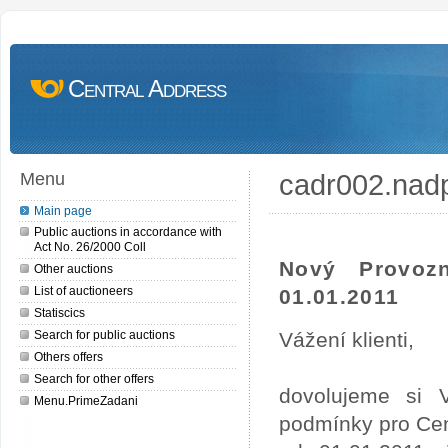
Central Address
cadr002.nad
Menu
Main page
Public auctions in accordance with
Act No. 26/2000 Coll
Nový Provoz
Other auctions
List of auctioneers
01.01.2011
Statiscics
Search for public auctions
Vážení klienti,
Others offers
Search for other offers
dovolujeme si 
Menu.PrimeZadani
podmínky pro Cen