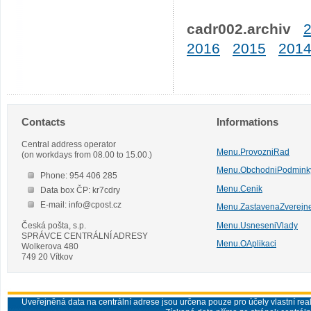
cadr002.archiv
2016
2015
201
Contacts
Informations
Central address operator
Menu.ProvozniRad
(on workdays from 08.00 to 15.00.)
Menu.ObchodniPodmink
Phone: 954 406 285
Menu.Cenik
Data box ČP: kr7cdry
E-mail: info@cpost.cz
Menu.ZastavenaZverejn
Česká pošta, s.p.
Menu.UsneseniVlady
SPRÁVCE CENTRÁLNÍ ADRESY
Menu.OAplikaci
Wolkerova 480
749 20 Vítkov
Uveřejněná data na centrální adrese jsou určena pouze pro účely vlastní real