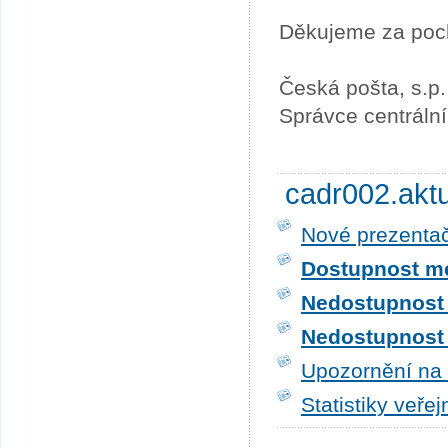
Děkujeme za poc
Česká pošta, s.p.
Správce centráln
cadr002.akt
Nové prezentač
Dostupnost me
Nedostupnost t
Nedostupnost t
Upozornění na 
Statistiky veře