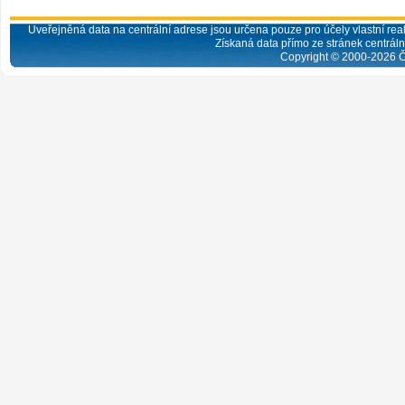
Uveřejněná data na centrální adrese jsou určena pouze pro účely vlastní real
Získaná data přímo ze stránek centrální
Copyright © 2000-
2026
Č