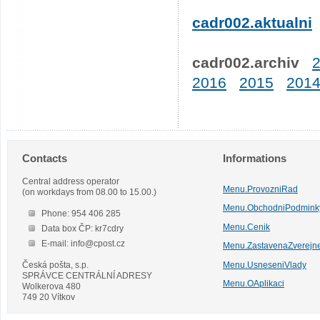
cadr002.aktualni
cadr002.archiv
2016
2015
201
Contacts
Informations
Central address operator
Menu.ProvozniRad
(on workdays from 08.00 to 15.00.)
Menu.ObchodniPodmink
Phone: 954 406 285
Menu.Cenik
Data box ČP: kr7cdry
E-mail: info@cpost.cz
Menu.ZastavenaZverejn
Česká pošta, s.p.
Menu.UsneseniVlady
SPRÁVCE CENTRÁLNÍ ADRESY
Menu.OAplikaci
Wolkerova 480
749 20 Vítkov