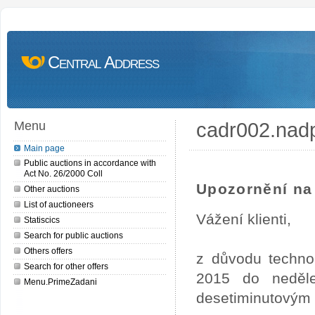
Central Address
cadr002.nad
Menu
Main page
Public auctions in accordance with
Act No. 26/2000 Coll
Upozornění na 
Other auctions
List of auctioneers
Vážení klienti,
Statiscics
Search for public auctions
Others offers
z důvodu techno
Search for other offers
2015 do neděl
Menu.PrimeZadani
desetiminutovým 