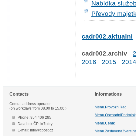
Nabídka služeb
Převody majetk
cadr002.aktualni
cadr002.archiv
2016
2015
201
Contacts
Informations
Central address operator
Menu.ProvozniRad
(on workdays from 08.00 to 15.00.)
Menu.ObchodniPodmink
Phone: 954 406 285
Menu.Cenik
Data box ČP: kr7cdry
E-mail: info@cpost.cz
Menu.ZastavenaZverejn