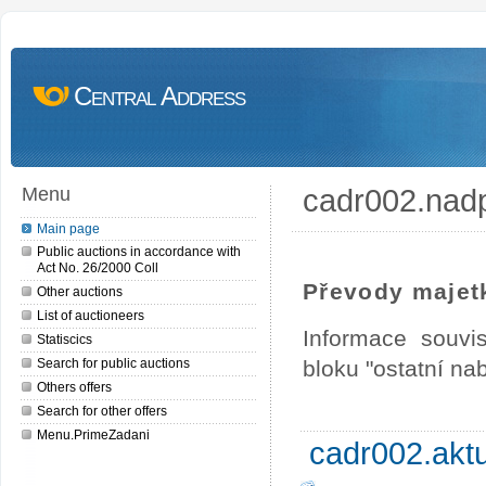
Central Address
cadr002.nad
Menu
Main page
Public auctions in accordance with
Act No. 26/2000 Coll
Převody majet
Other auctions
List of auctioneers
Informace souvi
Statiscics
Search for public auctions
bloku "ostatní na
Others offers
Search for other offers
Menu.PrimeZadani
cadr002.akt