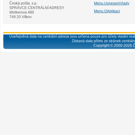
Česká pošta, s.p.
Menu.UsneseniVlady
SPRÁVCE CENTRÁLNÍ ADRESY
Menu.OAplikaci
Wolkerova 480
749 20 Vítkov
Uveřejněná data na centrální adrese jsou určena pouze pro účely vlastní real
Získaná data přímo ze stránek centrální
Copyright © 2000-
2026
Č