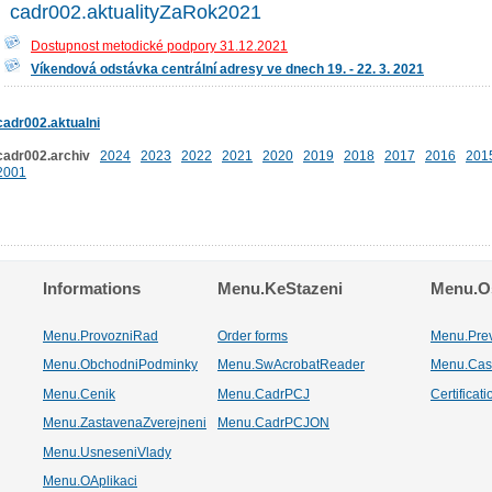
cadr002.aktualityZaRok2021
Dostupnost metodické podpory 31.12.2021
Víkendová odstávka centrální adresy ve dnech 19. - 22. 3. 2021
cadr002.aktualni
cadr002.archiv
2024
2023
2022
2021
2020
2019
2018
2017
2016
201
2001
Informations
Menu.KeStazeni
Menu.Os
Menu.ProvozniRad
Order forms
Menu.Pre
Menu.ObchodniPodminky
Menu.SwAcrobatReader
Menu.Cas
Menu.Cenik
Menu.CadrPCJ
Certificat
Menu.ZastavenaZverejneni
Menu.CadrPCJON
Menu.UsneseniVlady
Menu.OAplikaci