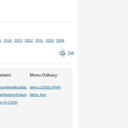
5
2014
2013
2012
2011
2010
2009
Tisk
tatni
Menu.Odkazy
vodyMajetkuStatu
Menu.LEGISLATIVA
toKladeneDotazy
Menu.Jine
ion IS CADR