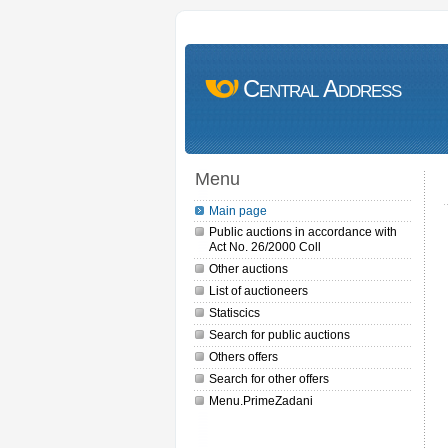
Central Address
Menu
Main page
Public auctions in accordance with
Act No. 26/2000 Coll
Other auctions
List of auctioneers
Statiscics
Search for public auctions
Others offers
Search for other offers
Menu.PrimeZadani