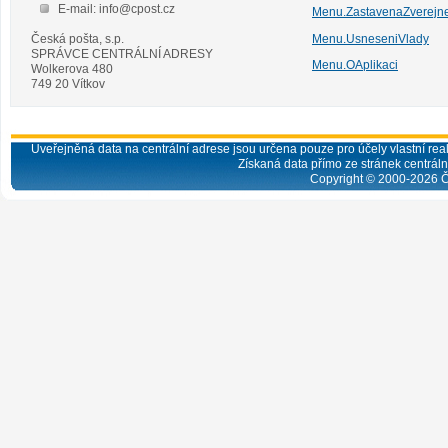
E-mail: info@cpost.cz
Menu.ZastavenaZverejn
Česká pošta, s.p.
Menu.UsneseniVlady
SPRÁVCE CENTRÁLNÍ ADRESY
Menu.OAplikaci
Wolkerova 480
749 20 Vítkov
Uveřejněná data na centrální adrese jsou určena pouze pro účely vlastní real
Získaná data přímo ze stránek centrální
Copyright © 2000-
2026
Č