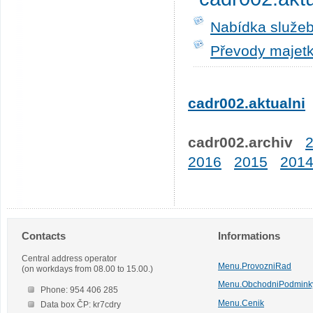
Nabídka služeb
Převody majetk
cadr002.aktualni
cadr002.archiv
2016
2015
201
Contacts
Informations
Central address operator
Menu.ProvozniRad
(on workdays from 08.00 to 15.00.)
Menu.ObchodniPodmink
Phone: 954 406 285
Menu.Cenik
Data box ČP: kr7cdry