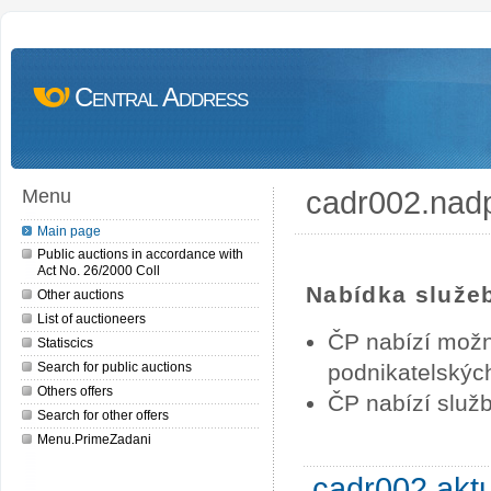
Central Address
cadr002.nad
Menu
Main page
Public auctions in accordance with
Act No. 26/2000 Coll
Nabídka služe
Other auctions
List of auctioneers
ČP nabízí možn
Statiscics
Search for public auctions
podnikatelských
Others offers
ČP nabízí služb
Search for other offers
Menu.PrimeZadani
cadr002.akt