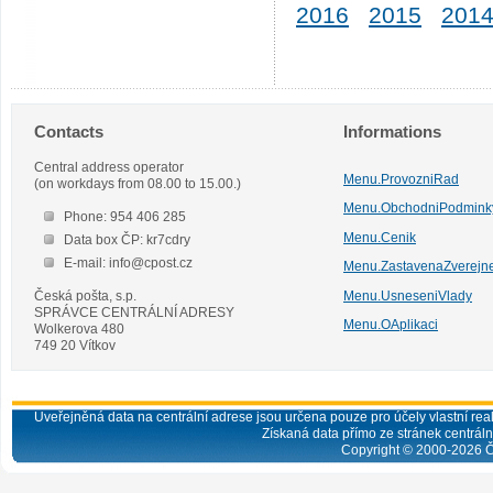
2016
2015
201
Contacts
Informations
Central address operator
Menu.ProvozniRad
(on workdays from 08.00 to 15.00.)
Menu.ObchodniPodmink
Phone: 954 406 285
Menu.Cenik
Data box ČP: kr7cdry
E-mail: info@cpost.cz
Menu.ZastavenaZverejn
Česká pošta, s.p.
Menu.UsneseniVlady
SPRÁVCE CENTRÁLNÍ ADRESY
Menu.OAplikaci
Wolkerova 480
749 20 Vítkov
Uveřejněná data na centrální adrese jsou určena pouze pro účely vlastní real
Získaná data přímo ze stránek centrální
Copyright © 2000-
2026
Č