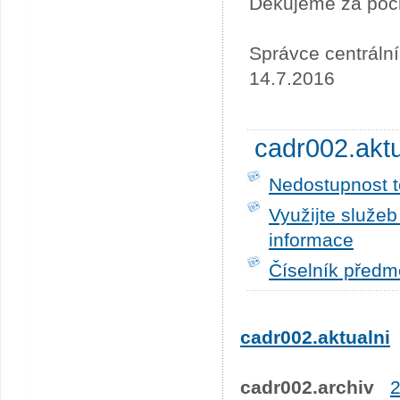
Děkujeme za poc
Správce centráln
14.7.2016
cadr002.akt
Nedostupnost t
Využijte služe
informace
Číselník předm
cadr002.aktualni
cadr002.archiv