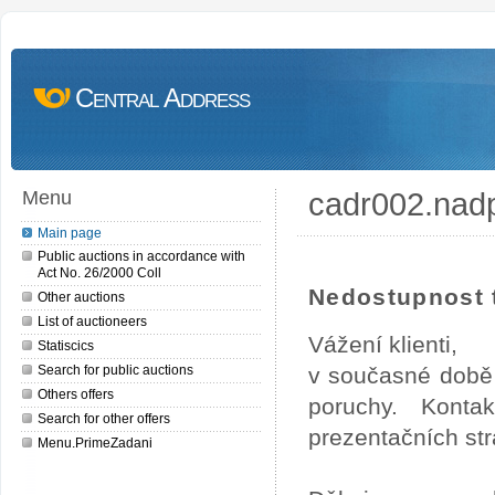
Central Address
cadr002.nad
Menu
Main page
Public auctions in accordance with
Act No. 26/2000 Coll
Nedostupnost t
Other auctions
List of auctioneers
Vážení klienti,
Statiscics
Search for public auctions
v současné době 
Others offers
poruchy. Konta
Search for other offers
prezentačních str
Menu.PrimeZadani