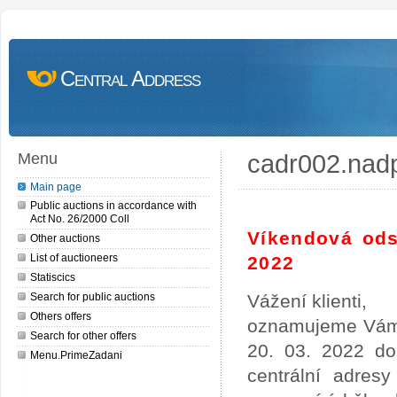
Central Address
cadr002.nad
Menu
Main page
Public auctions in accordance with
Act No. 26/2000 Coll
Víkendová ods
Other auctions
List of auctioneers
2022
Statiscics
Search for public auctions
Vážení klienti,
Others offers
oznamujeme Vám,
Search for other offers
20. 03. 2022 do
Menu.PrimeZadani
centrální adres