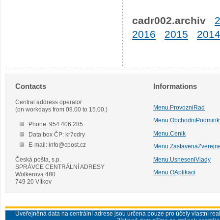
cadr002.archiv
2016
2015
201
Contacts
Informations
Central address operator
Menu.ProvozniRad
(on workdays from 08.00 to 15.00.)
Menu.ObchodniPodmink
Phone: 954 406 285
Menu.Cenik
Data box ČP: kr7cdry
E-mail: info@cpost.cz
Menu.ZastavenaZverejn
Česká pošta, s.p.
Menu.UsneseniVlady
SPRÁVCE CENTRÁLNÍ ADRESY
Menu.OAplikaci
Wolkerova 480
749 20 Vítkov
Uveřejněná data na centrální adrese jsou určena pouze pro účely vlastní real