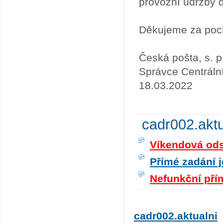
provozní údržby 
Děkujeme za poc
Česká pošta, s. p
Správce Centráln
18.03.2022
cadr002.akt
Víkendová odst
Přímé zadání j
Nefunkční pří
cadr002.aktualni