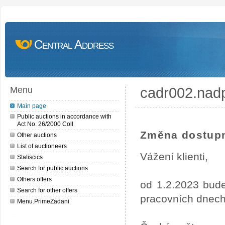
Central Address
cadr002.nad
Menu
Main page
Public auctions in accordance with
Act No. 26/2000 Coll
Změna dostupn
Other auctions
List of auctioneers
Vážení klienti,
Statiscics
Search for public auctions
Others offers
od 1.2.2023 bude
Search for other offers
pracovních dnech
Menu.PrimeZadani