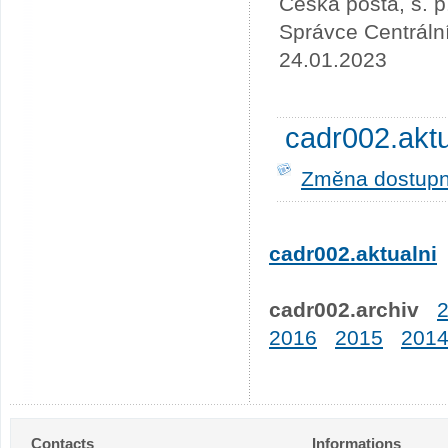
Česká pošta, s. p
Správce Centráln
24.01.2023
cadr002.akt
Změna dostupno
cadr002.aktualni
cadr002.archiv
2016
2015
201
Contacts
Informations