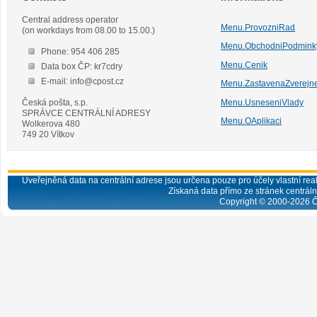
Central address operator
Menu.ProvozniRad
(on workdays from 08.00 to 15.00.)
Menu.ObchodniPodmink
Phone: 954 406 285
Menu.Cenik
Data box ČP: kr7cdry
E-mail: info@cpost.cz
Menu.ZastavenaZverejn
Česká pošta, s.p.
Menu.UsneseniVlady
SPRÁVCE CENTRÁLNÍ ADRESY
Menu.OAplikaci
Wolkerova 480
749 20 Vítkov
Uveřejněná data na centrální adrese jsou určena pouze pro účely vlastní real
Získaná data přímo ze stránek centrální
Copyright © 2000-
2026
Č