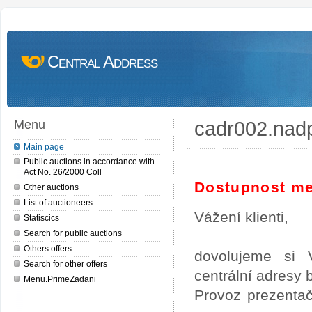
Central Address
cadr002.nad
Menu
Main page
Public auctions in accordance with
Act No. 26/2000 Coll
Dostupnost me
Other auctions
List of auctioneers
Vážení klienti,
Statiscics
Search for public auctions
Others offers
dovolujeme si 
Search for other offers
centrální adresy
Menu.PrimeZadani
Provoz prezentač