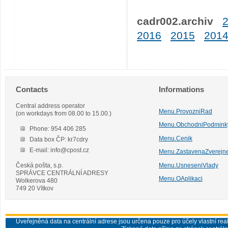
cadr002.archiv
2016
2015
201
Contacts
Informations
Central address operator
Menu.ProvozniRad
(on workdays from 08.00 to 15.00.)
Menu.ObchodniPodmink
Phone: 954 406 285
Menu.Cenik
Data box ČP: kr7cdry
E-mail: info@cpost.cz
Menu.ZastavenaZverejn
Česká pošta, s.p.
Menu.UsneseniVlady
SPRÁVCE CENTRÁLNÍ ADRESY
Menu.OAplikaci
Wolkerova 480
749 20 Vítkov
Uveřejněná data na centrální adrese jsou určena pouze pro účely vlastní real