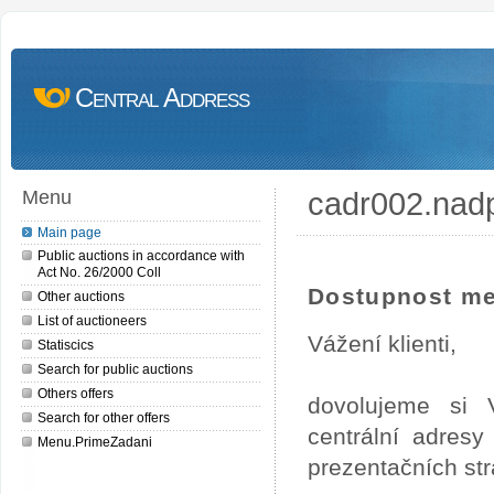
Central Address
cadr002.nad
Menu
Main page
Public auctions in accordance with
Act No. 26/2000 Coll
Dostupnost me
Other auctions
List of auctioneers
Vážení klienti,
Statiscics
Search for public auctions
Others offers
dovolujeme si 
Search for other offers
centrální adres
Menu.PrimeZadani
prezentačních st