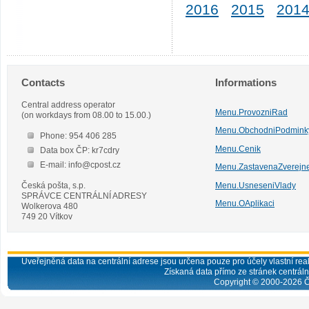
2016
2015
201
Contacts
Informations
Central address operator
Menu.ProvozniRad
(on workdays from 08.00 to 15.00.)
Menu.ObchodniPodmink
Phone: 954 406 285
Menu.Cenik
Data box ČP: kr7cdry
E-mail: info@cpost.cz
Menu.ZastavenaZverejn
Česká pošta, s.p.
Menu.UsneseniVlady
SPRÁVCE CENTRÁLNÍ ADRESY
Menu.OAplikaci
Wolkerova 480
749 20 Vítkov
Uveřejněná data na centrální adrese jsou určena pouze pro účely vlastní real
Získaná data přímo ze stránek centrální
Copyright © 2000-
2026
Č