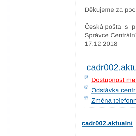
Děkujeme za poc
Česká pošta, s. p
Správce Centráln
17.12.2018
cadr002.akt
Dostupnost me
Odstávka centrá
Změna telefonn
cadr002.aktualni