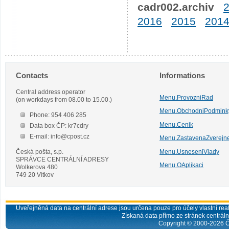
cadr002.archiv
2016
2015
201
Contacts
Informations
Central address operator
Menu.ProvozniRad
(on workdays from 08.00 to 15.00.)
Menu.ObchodniPodmink
Phone: 954 406 285
Menu.Cenik
Data box ČP: kr7cdry
E-mail: info@cpost.cz
Menu.ZastavenaZverejn
Česká pošta, s.p.
Menu.UsneseniVlady
SPRÁVCE CENTRÁLNÍ ADRESY
Menu.OAplikaci
Wolkerova 480
749 20 Vítkov
Uveřejněná data na centrální adrese jsou určena pouze pro účely vlastní real
Získaná data přímo ze stránek centrální
Copyright © 2000-
2026
Č