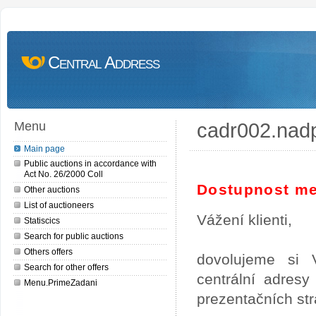
Central Address
cadr002.nad
Menu
Main page
Public auctions in accordance with
Act No. 26/2000 Coll
Dostupnost me
Other auctions
List of auctioneers
Vážení klienti,
Statiscics
Search for public auctions
Others offers
dovolujeme si 
Search for other offers
centrální adres
Menu.PrimeZadani
prezentačních st