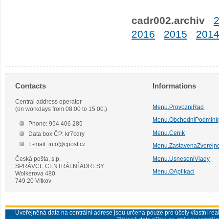
cadr002.archiv
2016
2015
201
Contacts
Informations
Central address operator
Menu.ProvozniRad
(on workdays from 08.00 to 15.00.)
Menu.ObchodniPodmink
Phone: 954 406 285
Menu.Cenik
Data box ČP: kr7cdry
E-mail: info@cpost.cz
Menu.ZastavenaZverejn
Česká pošta, s.p.
Menu.UsneseniVlady
SPRÁVCE CENTRÁLNÍ ADRESY
Menu.OAplikaci
Wolkerova 480
749 20 Vítkov
Uveřejněná data na centrální adrese jsou určena pouze pro účely vlastní real