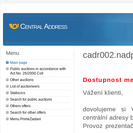
Central Address
cadr002.nad
Menu
Main page
Public auctions in accordance with
Act No. 26/2000 Coll
Dostupnost me
Other auctions
List of auctioneers
Vážení klienti,
Statiscics
Search for public auctions
Others offers
dovolujeme si 
Search for other offers
centrální adresy
Menu.PrimeZadani
Provoz prezentač