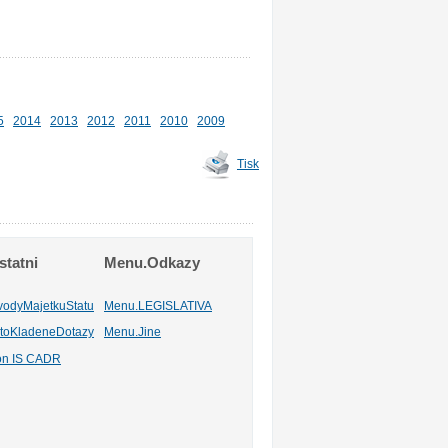
5
2014
2013
2012
2011
2010
2009
Tisk
tatni
Menu.Odkazy
vodyMajetkuStatu
Menu.LEGISLATIVA
toKladeneDotazy
Menu.Jine
ion IS CADR