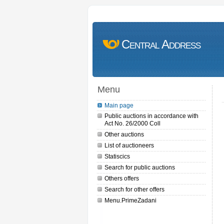
Central Address
Menu
Main page
Public auctions in accordance with
Act No. 26/2000 Coll
Other auctions
List of auctioneers
Statiscics
Search for public auctions
Others offers
Search for other offers
Menu.PrimeZadani