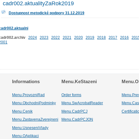
cadr002.aktualityZaRok2019
Dostupnost metodické podpory 31.12.2019
cadr002.aktualni
cadr002.archiv
2024
2023
2022
2021
2020
2019
2018
2017
2016
201
2001
Informations
Menu.KeStazeni
Menu.Os
Menu.ProvozniRad
Order forms
Menu.Pre
Menu.ObchodniPodminky
Menu.SwAcrobatReader
Menu.Cas
Menu.Cenik
Menu.CadrPCJ
Certificat
Menu.ZastavenaZverejneni
Menu.CadrPCJON
Menu.UsneseniVlady
Menu.OAplikaci