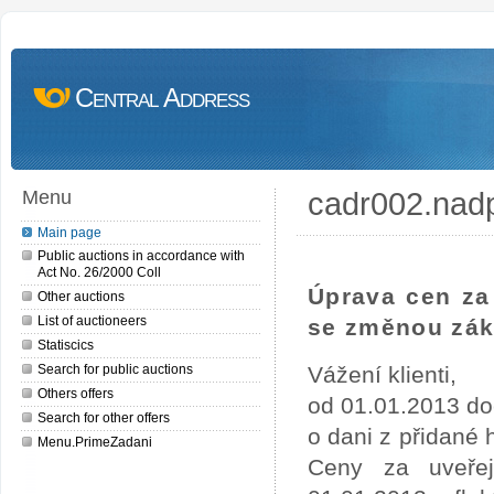
Central Address
cadr002.nad
Menu
Main page
Public auctions in accordance with
Act No. 26/2000 Coll
Úprava cen za 
Other auctions
List of auctioneers
se změnou zák
Statiscics
Search for public auctions
Vážení klienti,
Others offers
od 01.01.2013 do
Search for other offers
o dani z přidané
Menu.PrimeZadani
Ceny za uveře