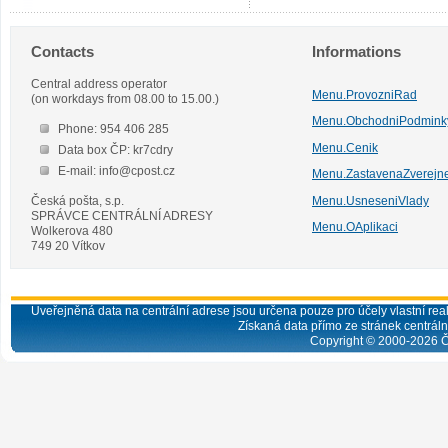
Contacts
Informations
Central address operator
Menu.ProvozniRad
(on workdays from 08.00 to 15.00.)
Menu.ObchodniPodmink
Phone: 954 406 285
Menu.Cenik
Data box ČP: kr7cdry
E-mail: info@cpost.cz
Menu.ZastavenaZverejn
Česká pošta, s.p.
Menu.UsneseniVlady
SPRÁVCE CENTRÁLNÍ ADRESY
Menu.OAplikaci
Wolkerova 480
749 20 Vítkov
Uveřejněná data na centrální adrese jsou určena pouze pro účely vlastní real
Získaná data přímo ze stránek centrální
Copyright © 2000-
2026
Č