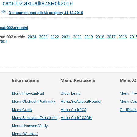
cadr002.aktualityZaRok2019
Dostupnost metodické podpory 31.12.2019
cadr002.aktualni
cadr002.archiv
2024
2023
2022
2021
2020
2019
2018
2017
2016
201
2001
Informations
Menu.KeStazeni
Menu.Os
Menu.ProvozniRad
Order forms
Menu.Pre
Menu.ObchodniPodminky
Menu.SwAcrobatReader
Menu.Cas
Menu.Cenik
Menu.CadrPCJ
Certificat
Menu.ZastavenaZverejneni
Menu.CadrPCJON
Menu.UsneseniVlady
Menu.OAplikaci