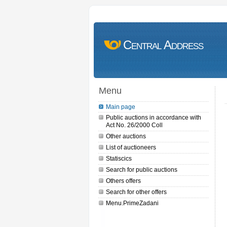
Central Address
Menu
Main page
Public auctions in accordance with
Act No. 26/2000 Coll
Other auctions
List of auctioneers
Statiscics
Search for public auctions
Others offers
Search for other offers
Menu.PrimeZadani