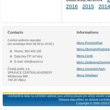
2016
2015
201
Contacts
Informations
Central address operator
Menu.ProvozniRad
(on workdays from 08.00 to 15.00.)
Menu.ObchodniPodmink
Phone: 954 406 285
Menu.Cenik
Data box ČP: kr7cdry
E-mail: info@cpost.cz
Menu.ZastavenaZverejn
Česká pošta, s.p.
Menu.UsneseniVlady
SPRÁVCE CENTRÁLNÍ ADRESY
Menu.OAplikaci
Wolkerova 480
749 20 Vítkov
Uveřejněná data na centrální adrese jsou určena pouze pro účely vlastní real
Získaná data přímo ze stránek centrální
Copyright © 2000-
2026
Č