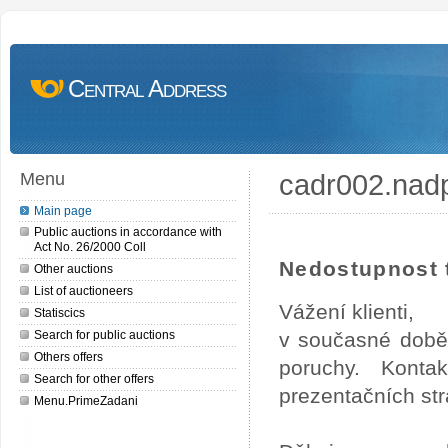
Central Address
cadr002.nad
Menu
Main page
Public auctions in accordance with
Act No. 26/2000 Coll
Nedostupnost t
Other auctions
List of auctioneers
Vážení klienti,
Statiscics
Search for public auctions
v současné době
Others offers
poruchy. Konta
Search for other offers
prezentačních str
Menu.PrimeZadani