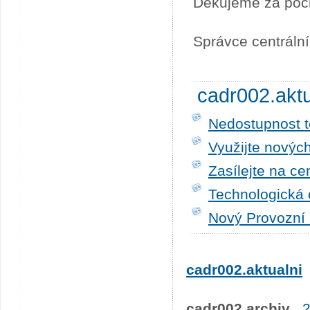
Děkujeme za poc
Správce centráln
cadr002.akt
Nedostupnost t
Využijte novýc
Zasílejte na ce
Technologická 
Nový Provozní 
cadr002.aktualni
cadr002.archiv