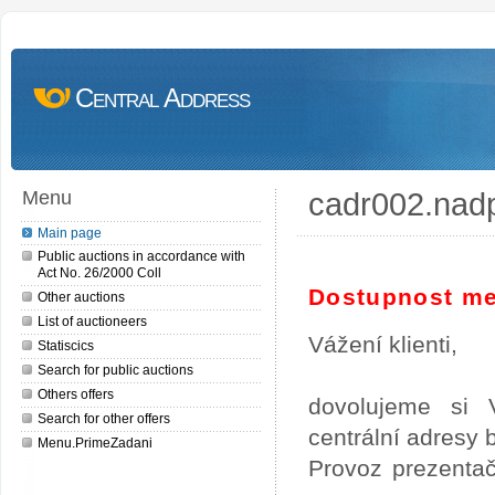
Central Address
cadr002.nad
Menu
Main page
Public auctions in accordance with
Act No. 26/2000 Coll
Dostupnost me
Other auctions
List of auctioneers
Vážení klienti,
Statiscics
Search for public auctions
Others offers
dovolujeme si 
Search for other offers
centrální adresy
Menu.PrimeZadani
Provoz prezentač