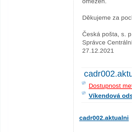
omezen.
Děkujeme za poc
Česká pošta, s. p
Správce Centráln
27.12.2021
cadr002.akt
Dostupnost me
Víkendová odst
cadr002.aktualni