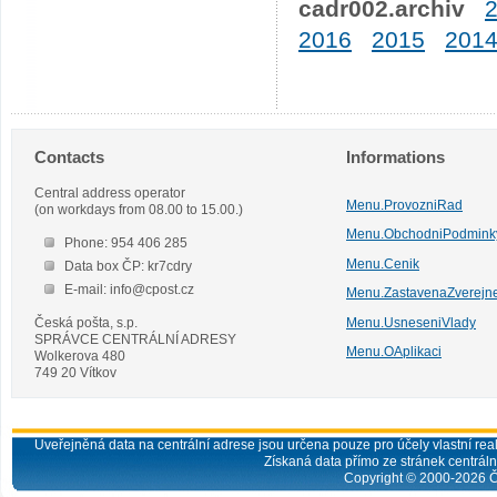
cadr002.archiv
2016
2015
201
Contacts
Informations
Central address operator
Menu.ProvozniRad
(on workdays from 08.00 to 15.00.)
Menu.ObchodniPodmink
Phone: 954 406 285
Menu.Cenik
Data box ČP: kr7cdry
E-mail: info@cpost.cz
Menu.ZastavenaZverejn
Česká pošta, s.p.
Menu.UsneseniVlady
SPRÁVCE CENTRÁLNÍ ADRESY
Menu.OAplikaci
Wolkerova 480
749 20 Vítkov
Uveřejněná data na centrální adrese jsou určena pouze pro účely vlastní real
Získaná data přímo ze stránek centrální
Copyright © 2000-
2026
Č