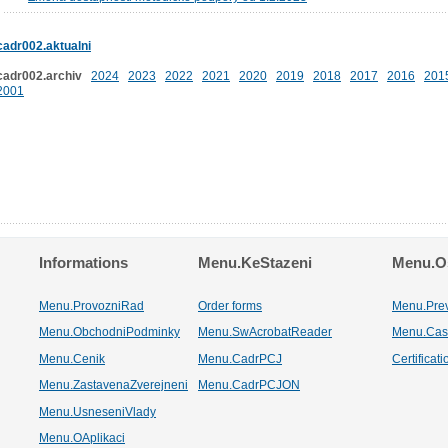
cadr002.aktualni
cadr002.archiv
2024
2023
2022
2021
2020
2019
2018
2017
2016
201
2001
Informations
Menu.KeStazeni
Menu.Os
Menu.ProvozniRad
Order forms
Menu.Pre
Menu.ObchodniPodminky
Menu.SwAcrobatReader
Menu.Cas
Menu.Cenik
Menu.CadrPCJ
Certificat
Menu.ZastavenaZverejneni
Menu.CadrPCJON
Menu.UsneseniVlady
Menu.OAplikaci