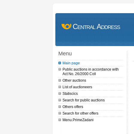
Central Address
Menu
Main page
Public auctions in accordance with
Act No. 26/2000 Coll
Other auctions
List of auctioneers
Statiscics
Search for public auctions
Others offers
Search for other offers
Menu.PrimeZadani