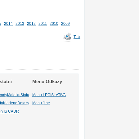
5
2014
2013
2012
2011
2010
2009
Tisk
tatni
Menu.Odkazy
vodyMajetkuStatu
Menu.LEGISLATIVA
toKladeneDotazy
Menu.Jine
ion IS CADR