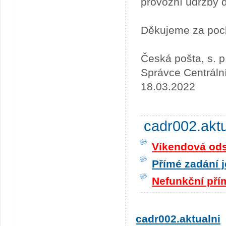
provozní údržby 
Děkujeme za poc
Česká pošta, s. p
Správce Centráln
18.03.2022
cadr002.akt
Víkendová odst
Přímé zadání j
Nefunkční pří
cadr002.aktualni