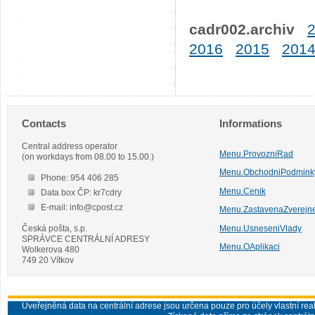
cadr002.archiv
2016
2015
201
Contacts
Informations
Central address operator
Menu.ProvozniRad
(on workdays from 08.00 to 15.00.)
Menu.ObchodniPodmink
Phone: 954 406 285
Menu.Cenik
Data box ČP: kr7cdry
E-mail: info@cpost.cz
Menu.ZastavenaZverejn
Česká pošta, s.p.
Menu.UsneseniVlady
SPRÁVCE CENTRÁLNÍ ADRESY
Menu.OAplikaci
Wolkerova 480
749 20 Vítkov
Uveřejněná data na centrální adrese jsou určena pouze pro účely vlastní real