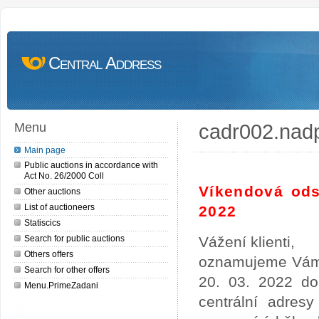
Central Address
cadr002.nad
Menu
Main page
Public auctions in accordance with
Act No. 26/2000 Coll
Víkendová ods
Other auctions
List of auctioneers
2022
Statiscics
Search for public auctions
Vážení klienti,
Others offers
oznamujeme Vám,
Search for other offers
20. 03. 2022 do
Menu.PrimeZadani
centrální adres