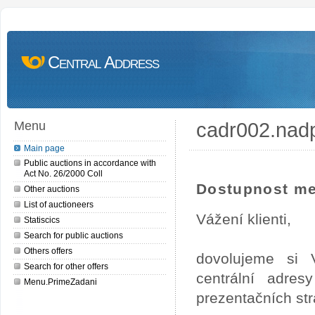
Central Address
cadr002.nad
Menu
Main page
Public auctions in accordance with
Act No. 26/2000 Coll
Dostupnost me
Other auctions
List of auctioneers
Vážení klienti,
Statiscics
Search for public auctions
Others offers
dovolujeme si 
Search for other offers
centrální adre
Menu.PrimeZadani
prezentačních st