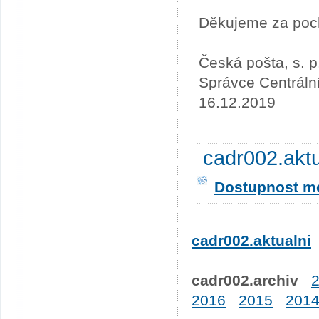
Děkujeme za poc
Česká pošta, s. p
Správce Centráln
16.12.2019
cadr002.akt
Dostupnost me
cadr002.aktualni
cadr002.archiv
2016
2015
201