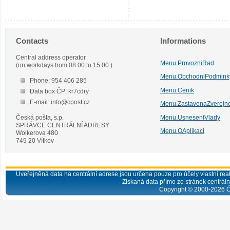
Contacts
Informations
Central address operator
Menu.ProvozniRad
(on workdays from 08.00 to 15.00.)
Menu.ObchodniPodmink
Phone: 954 406 285
Menu.Cenik
Data box ČP: kr7cdry
E-mail: info@cpost.cz
Menu.ZastavenaZverejn
Česká pošta, s.p.
Menu.UsneseniVlady
SPRÁVCE CENTRÁLNÍ ADRESY
Menu.OAplikaci
Wolkerova 480
749 20 Vítkov
Uveřejněná data na centrální adrese jsou určena pouze pro účely vlastní real
Získaná data přímo ze stránek centrální
Copyright © 2000-
2026
Č