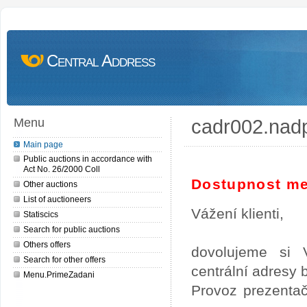
Central Address
cadr002.nad
Menu
Main page
Public auctions in accordance with
Act No. 26/2000 Coll
Dostupnost me
Other auctions
List of auctioneers
Vážení klienti,
Statiscics
Search for public auctions
Others offers
dovolujeme si 
Search for other offers
centrální adresy
Menu.PrimeZadani
Provoz prezentač