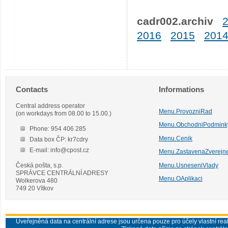
cadr002.archiv
2016
2015
201
Contacts
Informations
Central address operator
Menu.ProvozniRad
(on workdays from 08.00 to 15.00.)
Menu.ObchodniPodmink
Phone: 954 406 285
Menu.Cenik
Data box ČP: kr7cdry
E-mail: info@cpost.cz
Menu.ZastavenaZverejn
Česká pošta, s.p.
Menu.UsneseniVlady
SPRÁVCE CENTRÁLNÍ ADRESY
Menu.OAplikaci
Wolkerova 480
749 20 Vítkov
Uveřejněná data na centrální adrese jsou určena pouze pro účely vlastní real