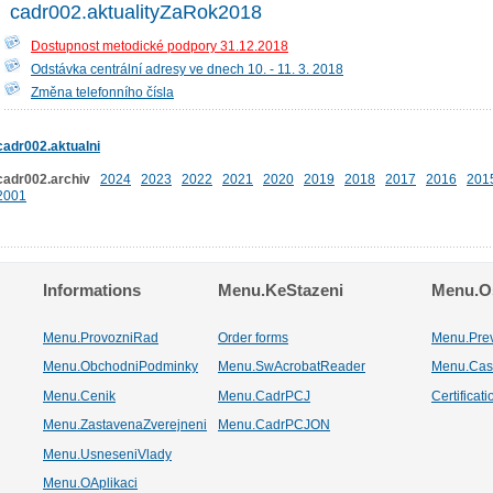
cadr002.aktualityZaRok2018
Dostupnost metodické podpory 31.12.2018
Odstávka centrální adresy ve dnech 10. - 11. 3. 2018
Změna telefonního čísla
cadr002.aktualni
cadr002.archiv
2024
2023
2022
2021
2020
2019
2018
2017
2016
201
2001
Informations
Menu.KeStazeni
Menu.Os
Menu.ProvozniRad
Order forms
Menu.Pre
Menu.ObchodniPodminky
Menu.SwAcrobatReader
Menu.Cas
Menu.Cenik
Menu.CadrPCJ
Certificat
Menu.ZastavenaZverejneni
Menu.CadrPCJON
Menu.UsneseniVlady
Menu.OAplikaci