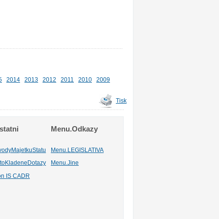
5
2014
2013
2012
2011
2010
2009
Tisk
tatni
Menu.Odkazy
vodyMajetkuStatu
Menu.LEGISLATIVA
toKladeneDotazy
Menu.Jine
ion IS CADR