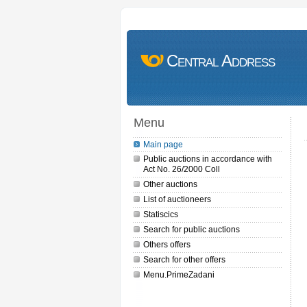
Central Address
Menu
Main page
Public auctions in accordance with
Act No. 26/2000 Coll
Other auctions
List of auctioneers
Statiscics
Search for public auctions
Others offers
Search for other offers
Menu.PrimeZadani