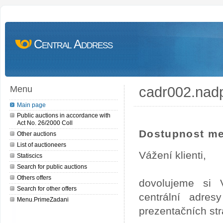
Central Address
cadr002.nad
Menu
Main page
Public auctions in accordance with
Act No. 26/2000 Coll
Dostupnost me
Other auctions
List of auctioneers
Vážení klienti,
Statiscics
Search for public auctions
Others offers
dovolujeme si 
Search for other offers
centrální adre
Menu.PrimeZadani
prezentačních st