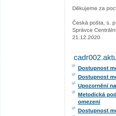
Děkujeme za poc
Česká pošta, s. p
Správce Centráln
21.12.2020
cadr002.akt
Dostupnost me
Dostupnost me
Upozornění na
Metodická pod
omezení
Dostupnost me