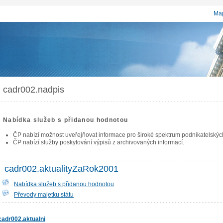
Map
cadr002.nadpis
Nabídka služeb s přidanou hodnotou
ČP nabízí možnost uveřejňovat informace pro široké spektrum podnikatelských 
ČP nabízí služby poskytování výpisů z archivovaných informací.
cadr002.aktualityZaRok2001
Nabídka služeb s přidanou hodnotou
Převody majetku státu
cadr002.aktualni