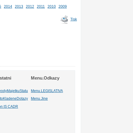
5
2014
2013
2012
2011
2010
2009
Tisk
tatni
Menu.Odkazy
vodyMajetkuStatu
Menu.LEGISLATIVA
toKladeneDotazy
Menu.Jine
ion IS CADR