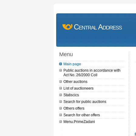
Central Address
Menu
Main page
Public auctions in accordance with
Act No. 26/2000 Coll
Other auctions
List of auctioneers
Statiscics
Search for public auctions
Others offers
Search for other offers
Menu.PrimeZadani