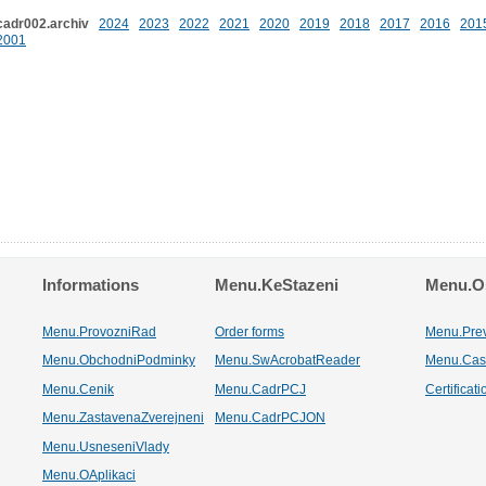
cadr002.archiv
2024
2023
2022
2021
2020
2019
2018
2017
2016
201
2001
Informations
Menu.KeStazeni
Menu.Os
Menu.ProvozniRad
Order forms
Menu.Pre
Menu.ObchodniPodminky
Menu.SwAcrobatReader
Menu.Cas
Menu.Cenik
Menu.CadrPCJ
Certificat
Menu.ZastavenaZverejneni
Menu.CadrPCJON
Menu.UsneseniVlady
Menu.OAplikaci