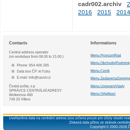
cadr002.archiv
2016
2015
201
Contacts
Informations
Central address operator
Menu.ProvozniRad
(on workdays from 08.00 to 15.00.)
Menu.ObchodniPodmink
Phone: 954 406 285
Menu.Cenik
Data box ČP: kr7cdry
E-mail: info@cpost.cz
Menu.ZastavenaZverejn
Česká pošta, s.p.
Menu.UsneseniVlady
SPRÁVCE CENTRÁLNÍ ADRESY
Menu.OAplikaci
Wolkerova 480
749 20 Vítkov
Uveřejněná data na centrální adrese jsou určena pouze pro účely vlastní real
Získaná data přímo ze stránek centrální
Copyright © 2000-
2026
Č