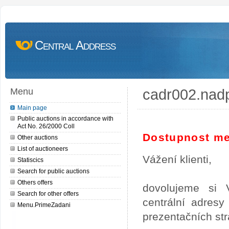
Central Address
cadr002.nad
Menu
Main page
Public auctions in accordance with
Act No. 26/2000 Coll
Dostupnost me
Other auctions
List of auctioneers
Vážení klienti,
Statiscics
Search for public auctions
Others offers
dovolujeme si 
Search for other offers
centrální adres
Menu.PrimeZadani
prezentačních st