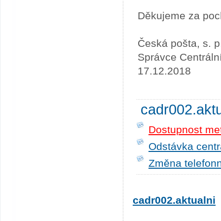
Děkujeme za poc
Česká pošta, s. p
Správce Centráln
17.12.2018
cadr002.akt
Dostupnost me
Odstávka centrá
Změna telefonn
cadr002.aktualni