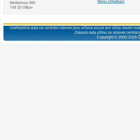
Menu.OAplikaci
Wolkerova 480
749 20 Vítkov
Uveřejněná data na centrální adrese jsou určena pouze pro účely vlastní real
Získaná data přímo ze stránek centrální
Copyright © 2000-
2026
Č