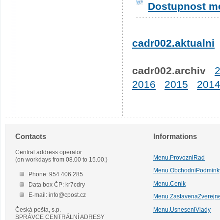
Dostupnost me
cadr002.aktualni
cadr002.archiv
2016
2015
201
Contacts
Informations
Central address operator
Menu.ProvozniRad
(on workdays from 08.00 to 15.00.)
Menu.ObchodniPodmink
Phone: 954 406 285
Menu.Cenik
Data box ČP: kr7cdry
E-mail: info@cpost.cz
Menu.ZastavenaZverejn
Česká pošta, s.p.
Menu.UsneseniVlady
SPRÁVCE CENTRÁLNÍ ADRESY