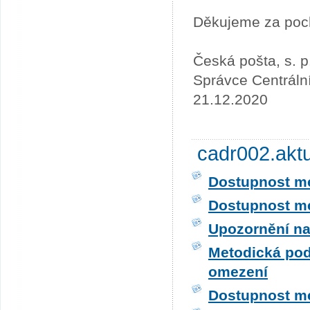
Děkujeme za poc
Česká pošta, s. p
Správce Centráln
21.12.2020
cadr002.akt
Dostupnost me
Dostupnost me
Upozornění na
Metodická pod
omezení
Dostupnost me