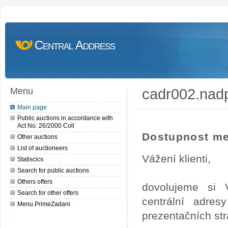
Central Address
cadr002.nad
Menu
Main page
Public auctions in accordance with
Act No. 26/2000 Coll
Dostupnost me
Other auctions
List of auctioneers
Vážení klienti,
Statiscics
Search for public auctions
Others offers
dovolujeme si 
Search for other offers
centrální adre
Menu.PrimeZadani
prezentačních st