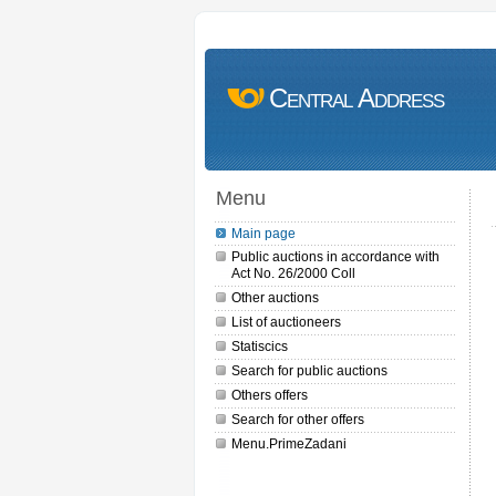
Central Address
Menu
Main page
Public auctions in accordance with
Act No. 26/2000 Coll
Other auctions
List of auctioneers
Statiscics
Search for public auctions
Others offers
Search for other offers
Menu.PrimeZadani