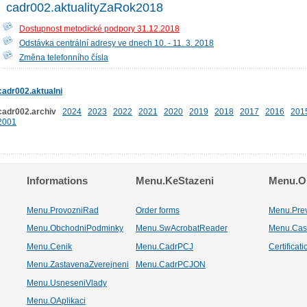
cadr002.aktualityZaRok2018
Dostupnost metodické podpory 31.12.2018
Odstávka centrální adresy ve dnech 10. - 11. 3. 2018
Změna telefonního čísla
cadr002.aktualni
cadr002.archiv
2024
2023
2022
2021
2020
2019
2018
2017
2016
201
2001
Informations
Menu.KeStazeni
Menu.Os
Menu.ProvozniRad
Order forms
Menu.Pre
Menu.ObchodniPodminky
Menu.SwAcrobatReader
Menu.Cas
Menu.Cenik
Menu.CadrPCJ
Certificat
Menu.ZastavenaZverejneni
Menu.CadrPCJON
Menu.UsneseniVlady
Menu.OAplikaci