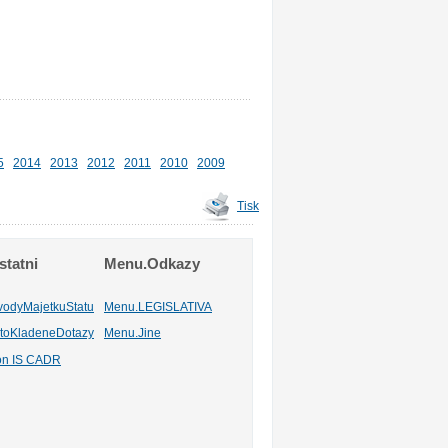
5
2014
2013
2012
2011
2010
2009
Tisk
tatni
Menu.Odkazy
vodyMajetkuStatu
Menu.LEGISLATIVA
toKladeneDotazy
Menu.Jine
ion IS CADR