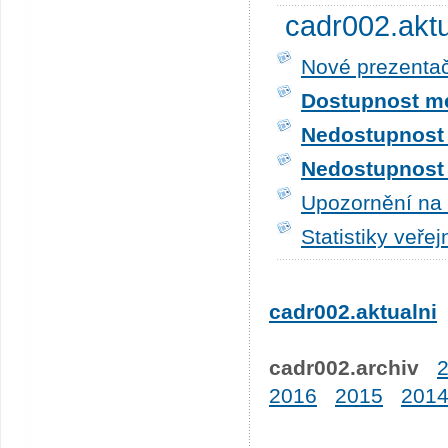
cadr002.akt
Nové prezentač
Dostupnost me
Nedostupnost t
Nedostupnost t
Upozornění na 
Statistiky veře
cadr002.aktualni
cadr002.archiv
2016
2015
201