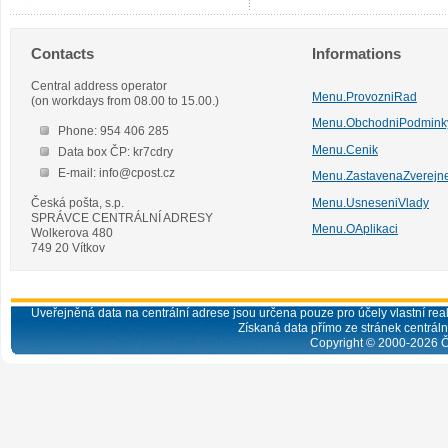
Contacts
Informations
Central address operator
Menu.ProvozniRad
(on workdays from 08.00 to 15.00.)
Menu.ObchodniPodmink
Phone: 954 406 285
Menu.Cenik
Data box ČP: kr7cdry
E-mail: info@cpost.cz
Menu.ZastavenaZverejn
Česká pošta, s.p.
Menu.UsneseniVlady
SPRÁVCE CENTRÁLNÍ ADRESY
Menu.OAplikaci
Wolkerova 480
749 20 Vítkov
Uveřejněná data na centrální adrese jsou určena pouze pro účely vlastní real
Získaná data přímo ze stránek centrální
Copyright © 2000-
2026
Č