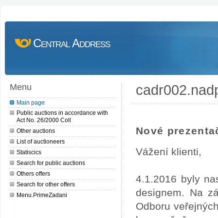
Central Address
cadr002.nad
Menu
Main page
Public auctions in accordance with
Act No. 26/2000 Coll
Nové prezentač
Other auctions
List of auctioneers
Vážení klienti,
Statiscics
Search for public auctions
Others offers
4.1.2016 byly na
Search for other offers
designem. Na zá
Menu.PrimeZadani
Odboru veřejných