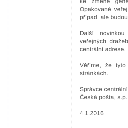
ke změně gener
Opakované veřej
případ, ale budou
Další novinkou
veřejných draže
centrální adrese.
Věříme, že tyto
stránkách.
Správce centráln
Česká pošta, s.p.
4.1.2016