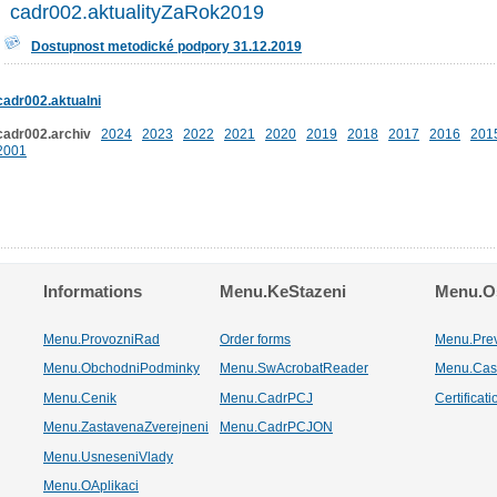
cadr002.aktualityZaRok2019
Dostupnost metodické podpory 31.12.2019
cadr002.aktualni
cadr002.archiv
2024
2023
2022
2021
2020
2019
2018
2017
2016
201
2001
Informations
Menu.KeStazeni
Menu.Os
Menu.ProvozniRad
Order forms
Menu.Pre
Menu.ObchodniPodminky
Menu.SwAcrobatReader
Menu.Cas
Menu.Cenik
Menu.CadrPCJ
Certificat
Menu.ZastavenaZverejneni
Menu.CadrPCJON
Menu.UsneseniVlady
Menu.OAplikaci