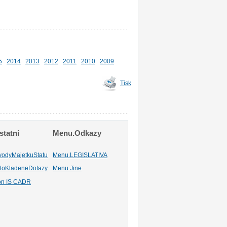
5
2014
2013
2012
2011
2010
2009
Tisk
tatni
Menu.Odkazy
vodyMajetkuStatu
Menu.LEGISLATIVA
toKladeneDotazy
Menu.Jine
ion IS CADR