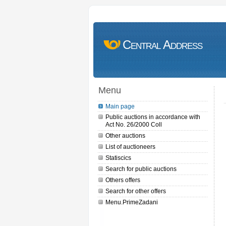
Central Address
Menu
Main page
Public auctions in accordance with
Act No. 26/2000 Coll
Other auctions
List of auctioneers
Statiscics
Search for public auctions
Others offers
Search for other offers
Menu.PrimeZadani