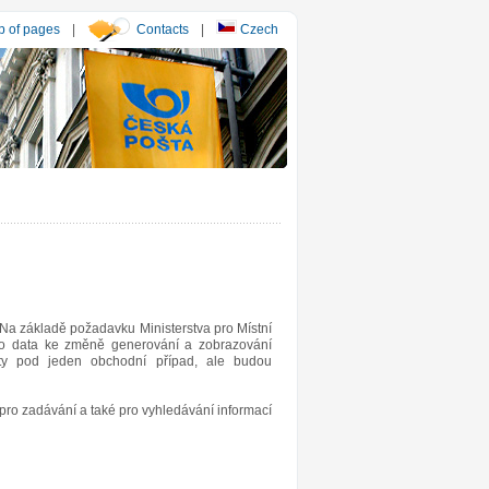
 of pages
|
Contacts
|
Czech
Na základě požadavku Ministerstva pro Místní
ého data ke změně generování a zobrazování
uty pod jeden obchodní případ, ale budou
ro zadávání a také pro vyhledávání informací