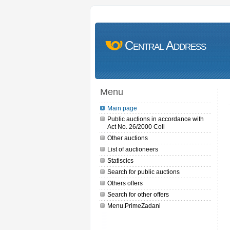
Central Address
Menu
Main page
Public auctions in accordance with
Act No. 26/2000 Coll
Other auctions
List of auctioneers
Statiscics
Search for public auctions
Others offers
Search for other offers
Menu.PrimeZadani