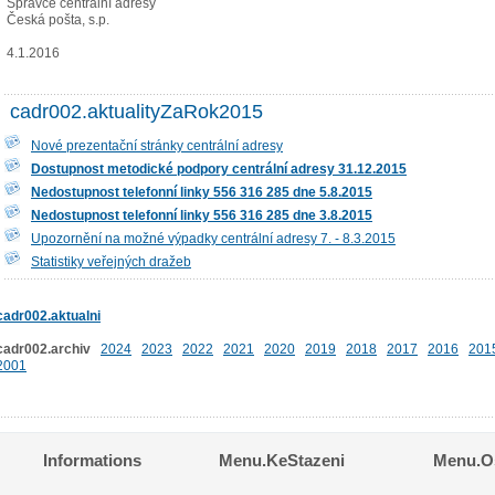
Správce centrální adresy
Česká pošta, s.p.
4.1.2016
cadr002.aktualityZaRok2015
Nové prezentační stránky centrální adresy
Dostupnost metodické podpory centrální adresy 31.12.2015
Nedostupnost telefonní linky 556 316 285 dne 5.8.2015
Nedostupnost telefonní linky 556 316 285 dne 3.8.2015
Upozornění na možné výpadky centrální adresy 7. - 8.3.2015
Statistiky veřejných dražeb
cadr002.aktualni
cadr002.archiv
2024
2023
2022
2021
2020
2019
2018
2017
2016
201
2001
Informations
Menu.KeStazeni
Menu.Os