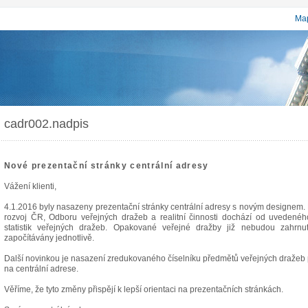
Map
cadr002.nadpis
Nové prezentační stránky centrální adresy
Vážení klienti,
4.1.2016 byly nasazeny prezentační stránky centrální adresy s novým designem. 
rozvoj ČR, Odboru veřejných dražeb a realitní činnosti dochází od uveden
statistik veřejných dražeb. Opakované veřejné dražby již nebudou zahrn
započítávány jednotlivě.
Další novinkou je nasazení zredukovaného číselníku předmětů veřejných dražeb p
na centrální adrese.
Věříme, že tyto změny přispějí k lepší orientaci na prezentačních stránkách.