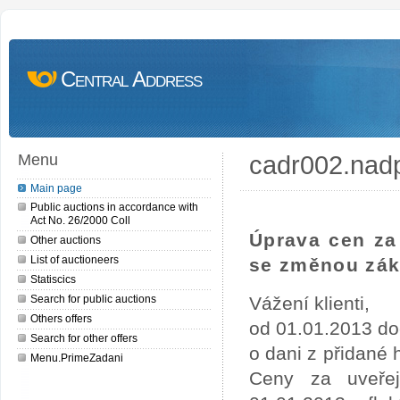
Central Address
cadr002.nad
Menu
Main page
Public auctions in accordance with
Act No. 26/2000 Coll
Úprava cen za 
Other auctions
List of auctioneers
se změnou zák
Statiscics
Search for public auctions
Vážení klienti,
Others offers
od 01.01.2013 do
Search for other offers
o dani z přidané
Menu.PrimeZadani
Ceny za uveře