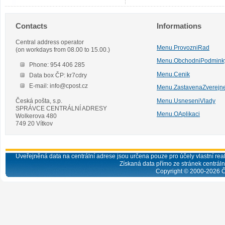
Contacts
Informations
Central address operator
Menu.ProvozniRad
(on workdays from 08.00 to 15.00.)
Menu.ObchodniPodmink
Phone: 954 406 285
Menu.Cenik
Data box ČP: kr7cdry
E-mail: info@cpost.cz
Menu.ZastavenaZverejn
Česká pošta, s.p.
Menu.UsneseniVlady
SPRÁVCE CENTRÁLNÍ ADRESY
Menu.OAplikaci
Wolkerova 480
749 20 Vítkov
Uveřejněná data na centrální adrese jsou určena pouze pro účely vlastní real
Získaná data přímo ze stránek centrální
Copyright © 2000-
2026
Č