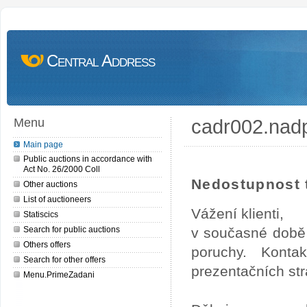
Central Address
cadr002.nad
Menu
Main page
Public auctions in accordance with
Act No. 26/2000 Coll
Nedostupnost t
Other auctions
List of auctioneers
Vážení klienti,
Statiscics
Search for public auctions
v současné době 
Others offers
poruchy. Konta
Search for other offers
prezentačních str
Menu.PrimeZadani