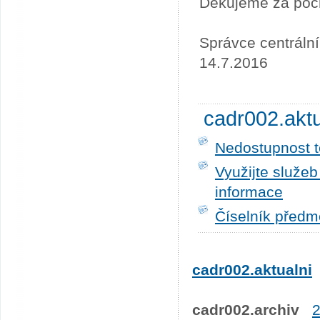
Děkujeme za poc
Správce centráln
14.7.2016
cadr002.akt
Nedostupnost t
Využijte služe
informace
Číselník předm
cadr002.aktualni
cadr002.archiv