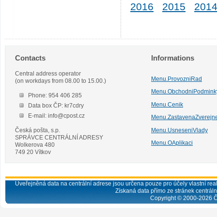
2016
2015
201
Contacts
Informations
Central address operator
Menu.ProvozniRad
(on workdays from 08.00 to 15.00.)
Menu.ObchodniPodmink
Phone: 954 406 285
Menu.Cenik
Data box ČP: kr7cdry
E-mail: info@cpost.cz
Menu.ZastavenaZverejn
Česká pošta, s.p.
Menu.UsneseniVlady
SPRÁVCE CENTRÁLNÍ ADRESY
Menu.OAplikaci
Wolkerova 480
749 20 Vítkov
Uveřejněná data na centrální adrese jsou určena pouze pro účely vlastní real
Získaná data přímo ze stránek centrální
Copyright © 2000-
2026
Č