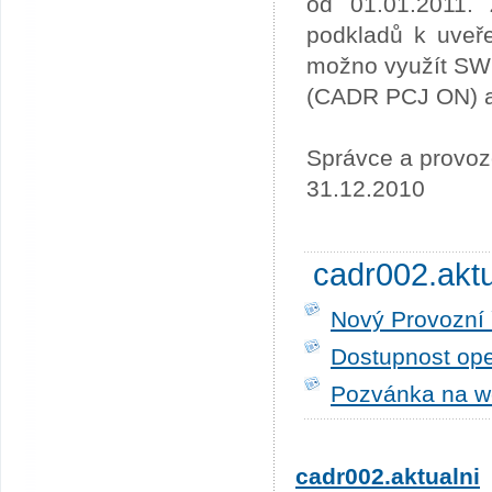
od 01.01.2011. 
podkladů k uveře
možno využít SW
(CADR PCJ ON) a 
Správce a provoz
31.12.2010
cadr002.akt
Nový Provozní 
Dostupnost ope
Pozvánka na w
cadr002.aktualni