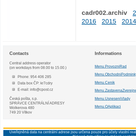
cadr002.archiv
2016
2015
201
Contacts
Informations
Central address operator
Menu.ProvozniRad
(on workdays from 08.00 to 15.00.)
Menu.ObchodniPodmink
Phone: 954 406 285
Menu.Cenik
Data box ČP: kr7cdry
E-mail: info@cpost.cz
Menu.ZastavenaZverejn
Česká pošta, s.p.
Menu.UsneseniVlady
SPRÁVCE CENTRÁLNÍ ADRESY
Menu.OAplikaci
Wolkerova 480
749 20 Vítkov
Uveřejněná data na centrální adrese jsou určena pouze pro účely vlastní real