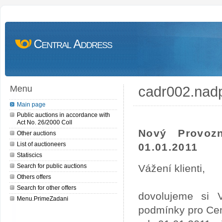
Central Address
cadr002.nad
Menu
Main page
Public auctions in accordance with
Act No. 26/2000 Coll
Nový Provoz
Other auctions
List of auctioneers
01.01.2011
Statiscics
Search for public auctions
Vážení klienti,
Others offers
Search for other offers
dovolujeme si 
Menu.PrimeZadani
podmínky pro Cen