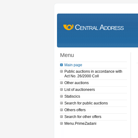
Central Address
Menu
Main page
Public auctions in accordance with
Act No. 26/2000 Coll
Other auctions
List of auctioneers
Statiscics
Search for public auctions
Others offers
Search for other offers
Menu.PrimeZadani