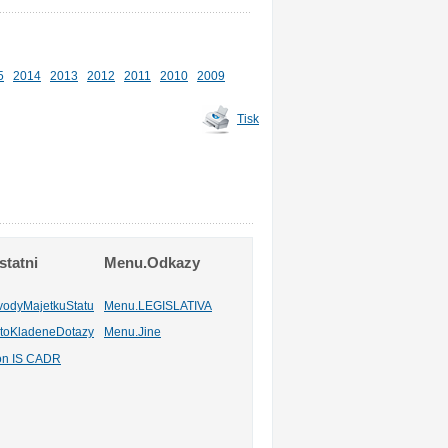
5
2014
2013
2012
2011
2010
2009
Tisk
tatni
Menu.Odkazy
vodyMajetkuStatu
Menu.LEGISLATIVA
toKladeneDotazy
Menu.Jine
ion IS CADR