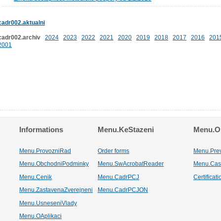
cadr002.aktualni
cadr002.archiv
2024
2023
2022
2021
2020
2019
2018
2017
2016
201
2001
Informations
Menu.KeStazeni
Menu.Os
Menu.ProvozniRad
Order forms
Menu.Pre
Menu.ObchodniPodminky
Menu.SwAcrobatReader
Menu.Cas
Menu.Cenik
Menu.CadrPCJ
Certificat
Menu.ZastavenaZverejneni
Menu.CadrPCJON
Menu.UsneseniVlady
Menu.OAplikaci