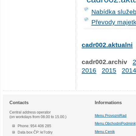
Nabídka služeb
Převody majetk
cadr002.aktualni
cadr002.archiv
2016
2015
201
Contacts
Informations
Central address operator
Menu.ProvozniRad
(on workdays from 08.00 to 15.00.)
Menu.ObchodniPodmink
Phone: 954 406 285
Menu.Cenik
Data box ČP: kr7cdry