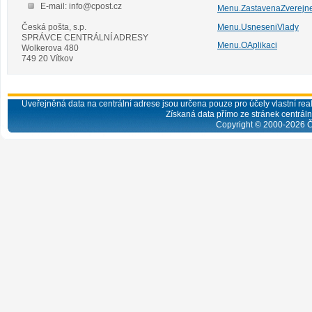
E-mail: info@cpost.cz
Menu.ZastavenaZverejn
Česká pošta, s.p.
Menu.UsneseniVlady
SPRÁVCE CENTRÁLNÍ ADRESY
Menu.OAplikaci
Wolkerova 480
749 20 Vítkov
Uveřejněná data na centrální adrese jsou určena pouze pro účely vlastní real
Získaná data přímo ze stránek centrální
Copyright © 2000-
2026
Č