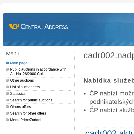
Central Address
cadr002.nad
Menu
Main page
Public auctions in accordance with
Act No. 26/2000 Coll
Nabídka služe
Other auctions
List of auctioneers
ČP nabízí možn
Statiscics
Search for public auctions
podnikatelských
Others offers
ČP nabízí služb
Search for other offers
Menu.PrimeZadani
cadr002.akt