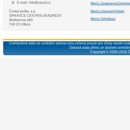
E-mail: info@cpost.cz
Menu.ZastavenaZverejn
Česká pošta, s.p.
Menu.UsneseniVlady
SPRÁVCE CENTRÁLNÍ ADRESY
Menu.OAplikaci
Wolkerova 480
749 20 Vítkov
Uveřejněná data na centrální adrese jsou určena pouze pro účely vlastní real
Získaná data přímo ze stránek centrální
Copyright © 2000-
2026
Č