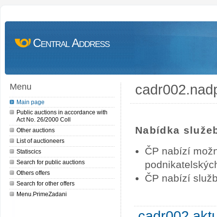
Central Address
cadr002.nad
Menu
Main page
Public auctions in accordance with
Act No. 26/2000 Coll
Nabídka služe
Other auctions
List of auctioneers
ČP nabízí možn
Statiscics
Search for public auctions
podnikatelských
Others offers
ČP nabízí služb
Search for other offers
Menu.PrimeZadani
cadr002.akt