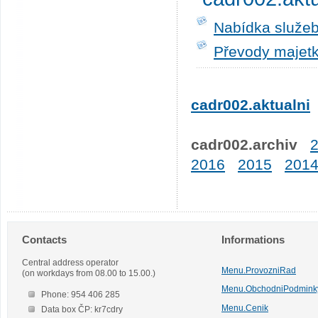
Nabídka služeb
Převody majetk
cadr002.aktualni
cadr002.archiv
2016
2015
201
Contacts
Informations
Central address operator
Menu.ProvozniRad
(on workdays from 08.00 to 15.00.)
Menu.ObchodniPodmink
Phone: 954 406 285
Menu.Cenik
Data box ČP: kr7cdry