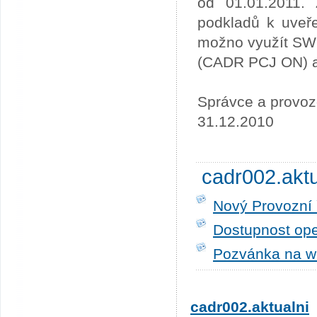
od 01.01.2011. 
podkladů k uveře
možno využít SW
(CADR PCJ ON) a 
Správce a provoz
31.12.2010
cadr002.akt
Nový Provozní 
Dostupnost ope
Pozvánka na w
cadr002.aktualni