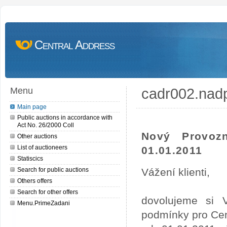
Central Address
cadr002.nad
Menu
Main page
Public auctions in accordance with
Act No. 26/2000 Coll
Nový Provoz
Other auctions
List of auctioneers
01.01.2011
Statiscics
Search for public auctions
Vážení klienti,
Others offers
Search for other offers
dovolujeme si 
Menu.PrimeZadani
podmínky pro Cen