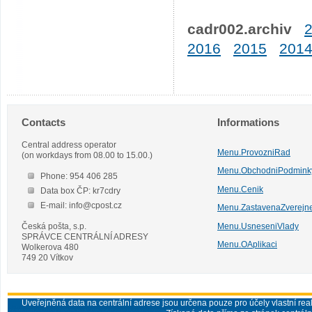
cadr002.archiv
2016
2015
201
Contacts
Informations
Central address operator
Menu.ProvozniRad
(on workdays from 08.00 to 15.00.)
Menu.ObchodniPodmink
Phone: 954 406 285
Menu.Cenik
Data box ČP: kr7cdry
E-mail: info@cpost.cz
Menu.ZastavenaZverejn
Česká pošta, s.p.
Menu.UsneseniVlady
SPRÁVCE CENTRÁLNÍ ADRESY
Menu.OAplikaci
Wolkerova 480
749 20 Vítkov
Uveřejněná data na centrální adrese jsou určena pouze pro účely vlastní real