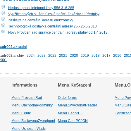
Nedostupnost telefonní linky 556 316 285
Využijte nových služeb České pošty: iZakázky a iPředpisy
Zasílejte na centrální adresu elektronicky
Technologická odstávka centrální adresy 25.- 26.5.2013
Nový Provozní řád správce centrální adresy platný od 1.4.2013
cadr002.aktualni
cadr002.archiv
2024
2023
2022
2021
2020
2019
2018
2017
2016
201
2001
Informations
Menu.KeStazeni
Menu.Os
Menu.ProvozniRad
Order forms
Menu.Pre
Menu.ObchodniPodminky
Menu.SwAcrobatReader
Menu.Cas
Menu.Cenik
Menu.CadrPCJ
Certificat
Menu.ZastavenaZverejneni
Menu.CadrPCJON
Menu.UsneseniVlady