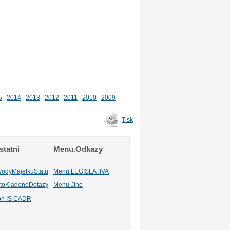
5
2014
2013
2012
2011
2010
2009
Tisk
tatni
Menu.Odkazy
vodyMajetkuStatu
Menu.LEGISLATIVA
toKladeneDotazy
Menu.Jine
ion IS CADR