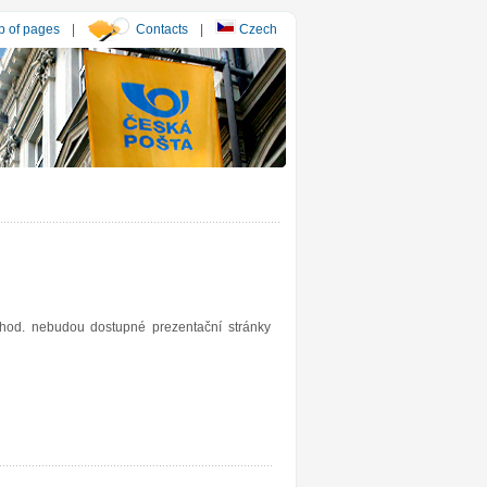
 of pages
|
Contacts
|
Czech
od. nebudou dostupné prezentační stránky