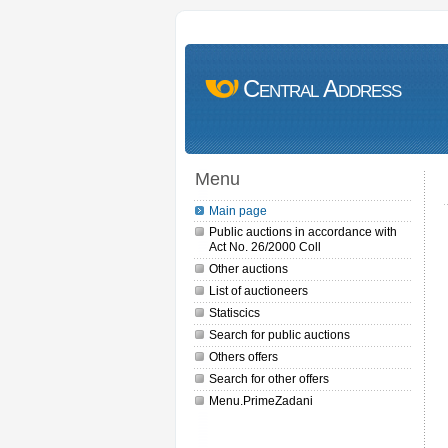
Central Address
Menu
Main page
Public auctions in accordance with
Act No. 26/2000 Coll
Other auctions
List of auctioneers
Statiscics
Search for public auctions
Others offers
Search for other offers
Menu.PrimeZadani