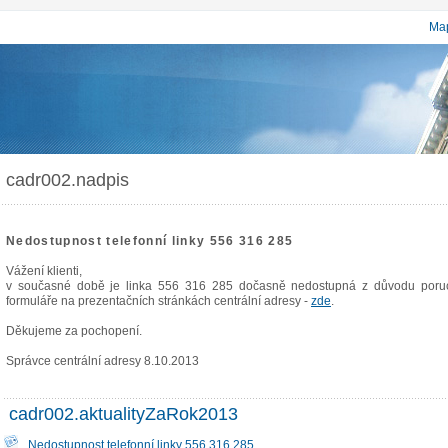
Map
cadr002.nadpis
Nedostupnost telefonní linky 556 316 285
Vážení klienti,
v současné době je linka 556 316 285 dočasně nedostupná z důvodu poruch
formuláře na prezentačních stránkách centrální adresy -
zde
.
Děkujeme za pochopení.
Správce centrální adresy 8.10.2013
cadr002.aktualityZaRok2013
Nedostupnost telefonní linky 556 316 285