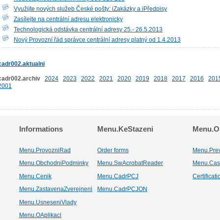
Využijte nových služeb České pošty: iZakázky a iPředpisy
Zasílejte na centrální adresu elektronicky
Technologická odstávka centrální adresy 25.- 26.5.2013
Nový Provozní řád správce centrální adresy platný od 1.4.2013
cadr002.aktualni
cadr002.archiv
2024
2023
2022
2021
2020
2019
2018
2017
2016
201
2001
Informations
Menu.KeStazeni
Menu.Os
Menu.ProvozniRad
Order forms
Menu.Pre
Menu.ObchodniPodminky
Menu.SwAcrobatReader
Menu.Cas
Menu.Cenik
Menu.CadrPCJ
Certificat
Menu.ZastavenaZverejneni
Menu.CadrPCJON
Menu.UsneseniVlady
Menu.OAplikaci