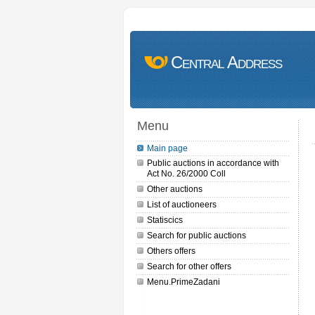
Central Address
Menu
Main page
Public auctions in accordance with
Act No. 26/2000 Coll
Other auctions
List of auctioneers
Statiscics
Search for public auctions
Others offers
Search for other offers
Menu.PrimeZadani