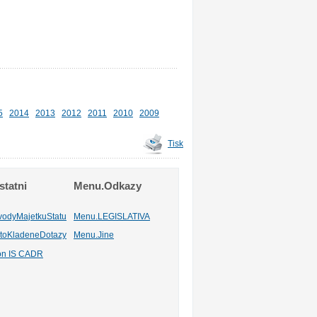
5
2014
2013
2012
2011
2010
2009
Tisk
tatni
Menu.Odkazy
vodyMajetkuStatu
Menu.LEGISLATIVA
toKladeneDotazy
Menu.Jine
ion IS CADR