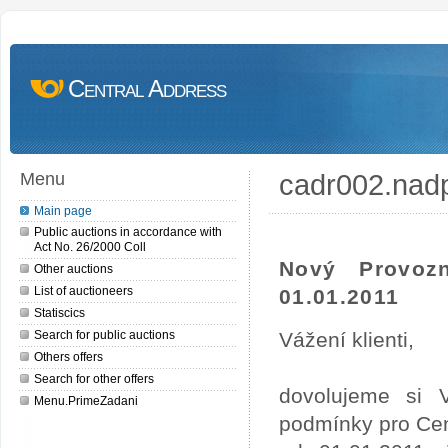
Central Address
cadr002.nad
Menu
Main page
Public auctions in accordance with
Act No. 26/2000 Coll
Nový Provoz
Other auctions
List of auctioneers
01.01.2011
Statiscics
Search for public auctions
Vážení klienti,
Others offers
Search for other offers
dovolujeme si 
Menu.PrimeZadani
podmínky pro Cen