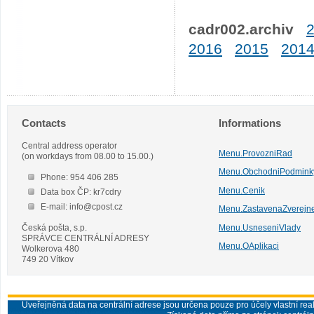
cadr002.archiv
2016
2015
201
Contacts
Informations
Central address operator
Menu.ProvozniRad
(on workdays from 08.00 to 15.00.)
Menu.ObchodniPodmink
Phone: 954 406 285
Menu.Cenik
Data box ČP: kr7cdry
E-mail: info@cpost.cz
Menu.ZastavenaZverejn
Česká pošta, s.p.
Menu.UsneseniVlady
SPRÁVCE CENTRÁLNÍ ADRESY
Menu.OAplikaci
Wolkerova 480
749 20 Vítkov
Uveřejněná data na centrální adrese jsou určena pouze pro účely vlastní real