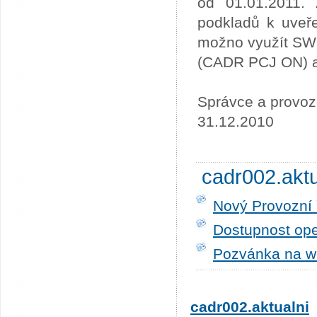
od 01.01.2011. 
podkladů k uveře
možno využít SW
(CADR PCJ ON) a 
Správce a provoz
31.12.2010
cadr002.akt
Nový Provozní 
Dostupnost ope
Pozvánka na w
cadr002.aktualni