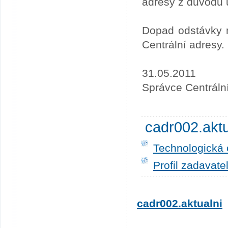
adresy z důvodu 
Dopad odstávky n
Centrální adresy.
31.05.2011
Správce Centráln
cadr002.akt
Technologická 
Profil zadavate
cadr002.aktualni