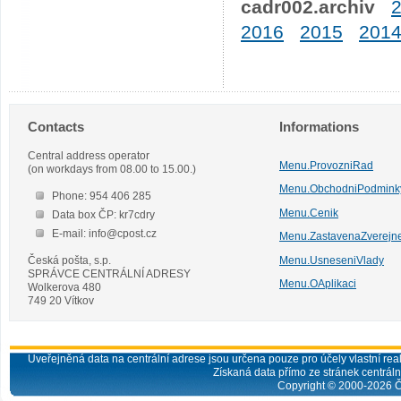
cadr002.archiv
2016
2015
201
Contacts
Informations
Central address operator
Menu.ProvozniRad
(on workdays from 08.00 to 15.00.)
Menu.ObchodniPodmink
Phone: 954 406 285
Menu.Cenik
Data box ČP: kr7cdry
E-mail: info@cpost.cz
Menu.ZastavenaZverejn
Česká pošta, s.p.
Menu.UsneseniVlady
SPRÁVCE CENTRÁLNÍ ADRESY
Menu.OAplikaci
Wolkerova 480
749 20 Vítkov
Uveřejněná data na centrální adrese jsou určena pouze pro účely vlastní real
Získaná data přímo ze stránek centrální
Copyright © 2000-
2026
Č