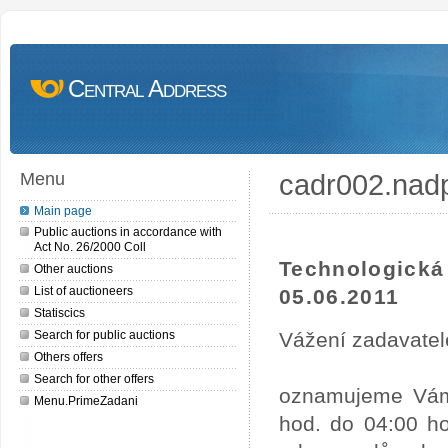
Central Address
cadr002.nad
Menu
Main page
Public auctions in accordance with
Act No. 26/2000 Coll
Technologick
Other auctions
List of auctioneers
05.06.2011
Statiscics
Search for public auctions
Vážení zadavatel
Others offers
Search for other offers
oznamujeme Vám,
Menu.PrimeZadani
hod. do 04:00 ho