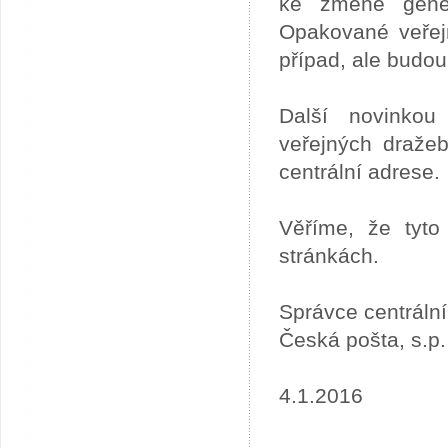
ke změně gener
Opakované veřej
případ, ale budou
Další novinkou
veřejných draže
centrální adrese.
Věříme, že tyto
stránkách.
Správce centráln
Česká pošta, s.p.
4.1.2016