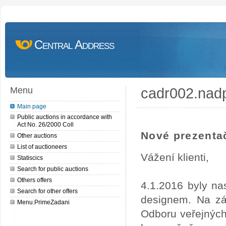
Central Address
cadr002.nad
Menu
Main page
Public auctions in accordance with
Act No. 26/2000 Coll
Nové prezentač
Other auctions
List of auctioneers
Vážení klienti,
Statiscics
Search for public auctions
Others offers
4.1.2016 byly na
Search for other offers
designem. Na zá
Menu.PrimeZadani
Odboru veřejných