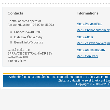
Contacts
Informations
Central address operator
Menu.ProvozniRad
(on workdays from 08.00 to 15.00.)
Menu.ObchodniPodmink
Phone: 954 406 285
Menu.Cenik
Data box ČP: kr7cdry
E-mail: info@cpost.cz
Menu.ZastavenaZverejn
Česká pošta, s.p.
Menu.UsneseniVlady
SPRÁVCE CENTRÁLNÍ ADRESY
Menu.OAplikaci
Wolkerova 480
749 20 Vítkov
Uveřejněná data na centrální adrese jsou určena pouze pro účely vlastní real
Získaná data přímo ze stránek centrální
Copyright © 2000-
2026
Č