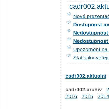
cadr002.akt
Nové prezentač
Dostupnost me
Nedostupnost t
Nedostupnost t
Upozornění na 
Statistiky veře
cadr002.aktualni
cadr002.archiv
2016
2015
201