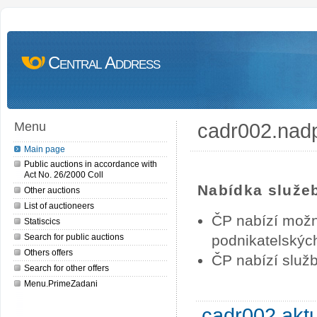
Central Address
cadr002.nad
Menu
Main page
Public auctions in accordance with
Act No. 26/2000 Coll
Nabídka služe
Other auctions
List of auctioneers
ČP nabízí možn
Statiscics
Search for public auctions
podnikatelských
Others offers
ČP nabízí služb
Search for other offers
Menu.PrimeZadani
cadr002.akt