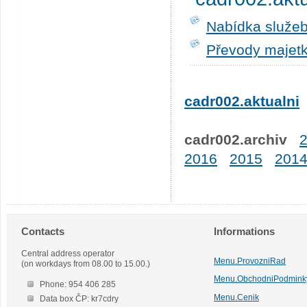
Nabídka služeb
Převody majetk
cadr002.aktualni
cadr002.archiv
2016
2015
201
Contacts
Informations
Central address operator
Menu.ProvozniRad
(on workdays from 08.00 to 15.00.)
Menu.ObchodniPodmink
Phone: 954 406 285
Menu.Cenik
Data box ČP: kr7cdry