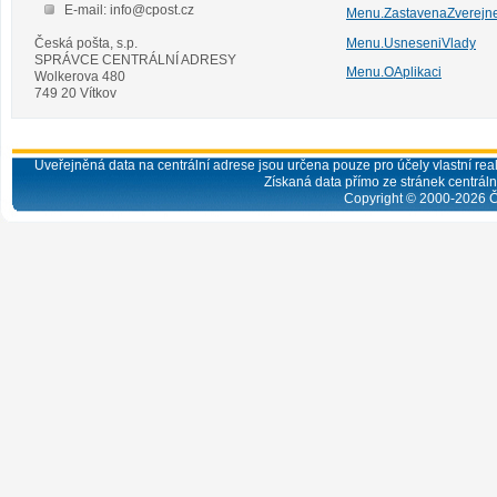
E-mail: info@cpost.cz
Menu.ZastavenaZverejn
Česká pošta, s.p.
Menu.UsneseniVlady
SPRÁVCE CENTRÁLNÍ ADRESY
Menu.OAplikaci
Wolkerova 480
749 20 Vítkov
Uveřejněná data na centrální adrese jsou určena pouze pro účely vlastní real
Získaná data přímo ze stránek centrální
Copyright © 2000-
2026
Č