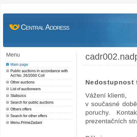
Central Address
cadr002.nad
Menu
Main page
Public auctions in accordance with
Act No. 26/2000 Coll
Nedostupnost t
Other auctions
List of auctioneers
Vážení klienti,
Statiscics
Search for public auctions
v současné době
Others offers
poruchy. Konta
Search for other offers
prezentačních str
Menu.PrimeZadani