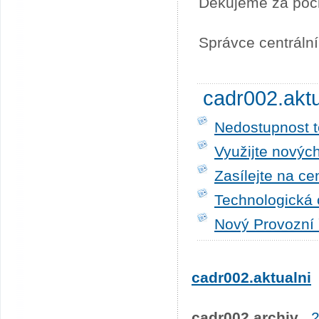
Děkujeme za poc
Správce centráln
cadr002.akt
Nedostupnost t
Využijte novýc
Zasílejte na ce
Technologická 
Nový Provozní 
cadr002.aktualni
cadr002.archiv