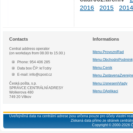
2016
2015
201
Contacts
Informations
Central address operator
Menu.ProvozniRad
(on workdays from 08.00 to 15.00.)
Menu.ObchodniPodmink
Phone: 954 406 285
Menu.Cenik
Data box ČP: kr7cdry
E-mail: info@cpost.cz
Menu.ZastavenaZverejn
Česká pošta, s.p.
Menu.UsneseniVlady
SPRÁVCE CENTRÁLNÍ ADRESY
Menu.OAplikaci
Wolkerova 480
749 20 Vítkov
Uveřejněná data na centrální adrese jsou určena pouze pro účely vlastní real
Získaná data přímo ze stránek centrální
Copyright © 2000-
2026
Č