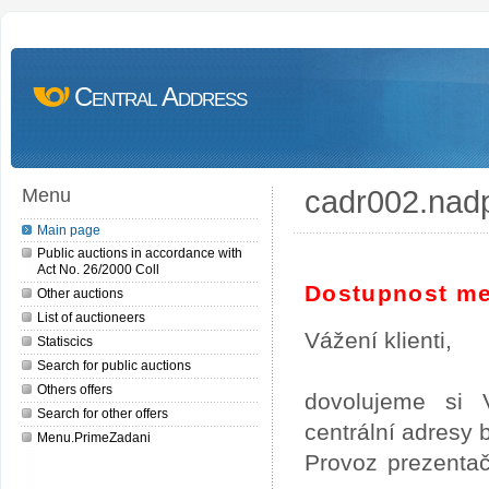
Central Address
cadr002.nad
Menu
Main page
Public auctions in accordance with
Act No. 26/2000 Coll
Dostupnost me
Other auctions
List of auctioneers
Vážení klienti,
Statiscics
Search for public auctions
Others offers
dovolujeme si 
Search for other offers
centrální adresy
Menu.PrimeZadani
Provoz prezentač