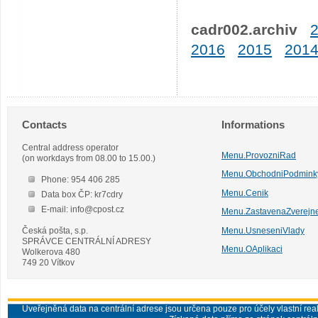
cadr002.archiv
2016
2015
201
Contacts
Informations
Central address operator
Menu.ProvozniRad
(on workdays from 08.00 to 15.00.)
Menu.ObchodniPodmink
Phone: 954 406 285
Menu.Cenik
Data box ČP: kr7cdry
E-mail: info@cpost.cz
Menu.ZastavenaZverejn
Česká pošta, s.p.
Menu.UsneseniVlady
SPRÁVCE CENTRÁLNÍ ADRESY
Menu.OAplikaci
Wolkerova 480
749 20 Vítkov
Uveřejněná data na centrální adrese jsou určena pouze pro účely vlastní real