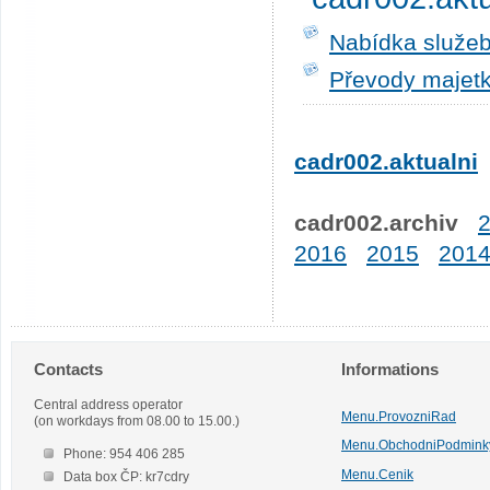
Nabídka služeb
Převody majetk
cadr002.aktualni
cadr002.archiv
2016
2015
201
Contacts
Informations
Central address operator
Menu.ProvozniRad
(on workdays from 08.00 to 15.00.)
Menu.ObchodniPodmink
Phone: 954 406 285
Menu.Cenik
Data box ČP: kr7cdry