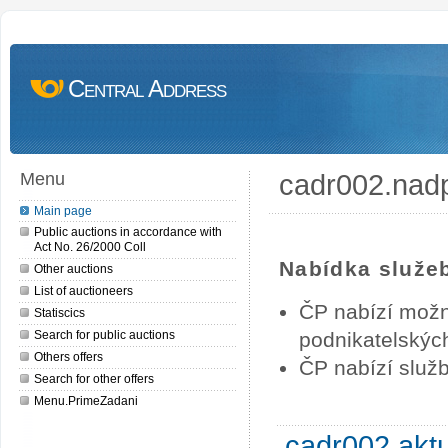
Central Address
cadr002.nad
Menu
Main page
Public auctions in accordance with
Act No. 26/2000 Coll
Nabídka služe
Other auctions
List of auctioneers
ČP nabízí možn
Statiscics
Search for public auctions
podnikatelských
Others offers
ČP nabízí služb
Search for other offers
Menu.PrimeZadani
cadr002.akt