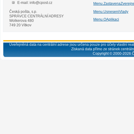
E-mail: info@cpost.cz
Menu.ZastavenaZverejn
Česká pošta, s.p.
Menu.UsneseniVlady
SPRÁVCE CENTRÁLNÍ ADRESY
Menu.OAplikaci
Wolkerova 480
749 20 Vítkov
Uveřejněná data na centrální adrese jsou určena pouze pro účely vlastní real
Získaná data přímo ze stránek centrální
Copyright © 2000-
2026
Č