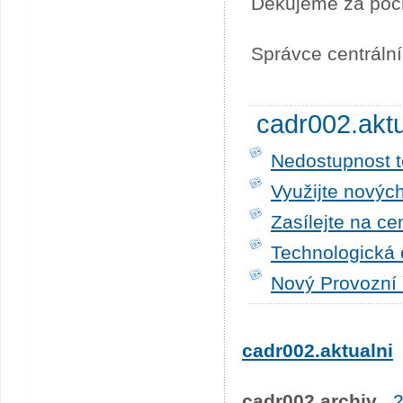
Děkujeme za poc
Správce centráln
cadr002.akt
Nedostupnost t
Využijte novýc
Zasílejte na ce
Technologická 
Nový Provozní 
cadr002.aktualni
cadr002.archiv