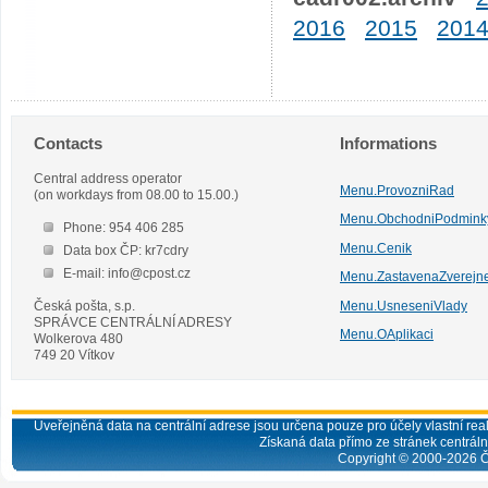
2016
2015
201
Contacts
Informations
Central address operator
Menu.ProvozniRad
(on workdays from 08.00 to 15.00.)
Menu.ObchodniPodmink
Phone: 954 406 285
Menu.Cenik
Data box ČP: kr7cdry
E-mail: info@cpost.cz
Menu.ZastavenaZverejn
Česká pošta, s.p.
Menu.UsneseniVlady
SPRÁVCE CENTRÁLNÍ ADRESY
Menu.OAplikaci
Wolkerova 480
749 20 Vítkov
Uveřejněná data na centrální adrese jsou určena pouze pro účely vlastní real
Získaná data přímo ze stránek centrální
Copyright © 2000-
2026
Č