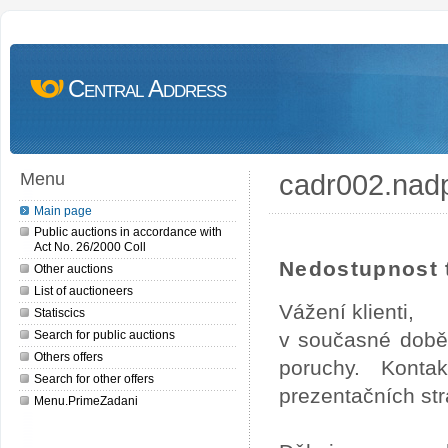
Central Address
cadr002.nad
Menu
Main page
Public auctions in accordance with
Act No. 26/2000 Coll
Nedostupnost t
Other auctions
List of auctioneers
Vážení klienti,
Statiscics
Search for public auctions
v současné době
Others offers
poruchy. Konta
Search for other offers
prezentačních str
Menu.PrimeZadani