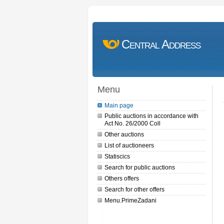
Central Address
Menu
Main page
Public auctions in accordance with
Act No. 26/2000 Coll
Other auctions
List of auctioneers
Statiscics
Search for public auctions
Others offers
Search for other offers
Menu.PrimeZadani