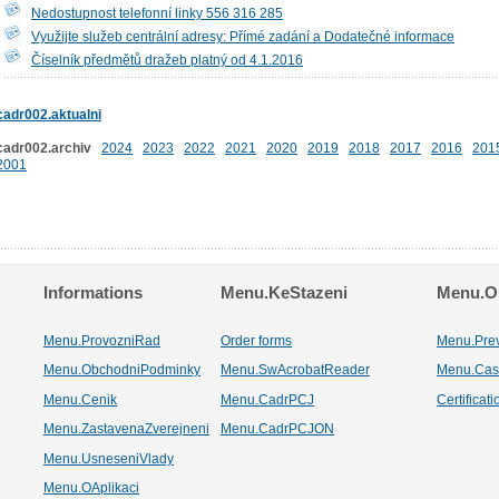
Nedostupnost telefonní linky 556 316 285
Využijte služeb centrální adresy: Přímé zadání a Dodatečné informace
Číselník předmětů dražeb platný od 4.1.2016
cadr002.aktualni
cadr002.archiv
2024
2023
2022
2021
2020
2019
2018
2017
2016
201
2001
Informations
Menu.KeStazeni
Menu.Os
Menu.ProvozniRad
Order forms
Menu.Pre
Menu.ObchodniPodminky
Menu.SwAcrobatReader
Menu.Cas
Menu.Cenik
Menu.CadrPCJ
Certificat
Menu.ZastavenaZverejneni
Menu.CadrPCJON
Menu.UsneseniVlady
Menu.OAplikaci