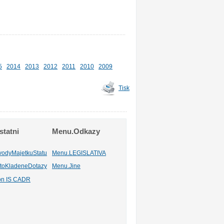
5
2014
2013
2012
2011
2010
2009
Tisk
tatni
Menu.Odkazy
vodyMajetkuStatu
Menu.LEGISLATIVA
toKladeneDotazy
Menu.Jine
ion IS CADR